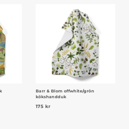
k
Barr & Blom offwhite/grön
kökshandduk
175
kr