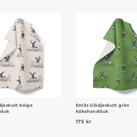
djeskutt beige
Emils Glädjeskutt grön
dduk
kökshandduk
175
kr