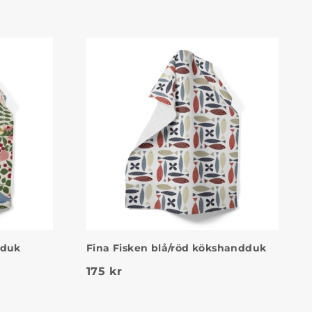
dduk
Fina Fisken blå/röd kökshandduk
175
kr