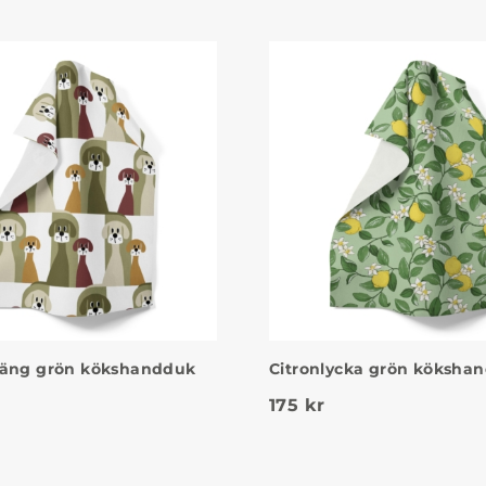
Gäng grön kökshandduk
Citronlycka grön köksha
175
kr