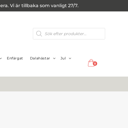
a. Vi är tillbaka som vanligt 27/7.
Produktsökning
Enfärgat
Dalahästar
Jul
0