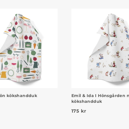
rön kökshandduk
Emil & Ida I Hönsgården n
kökshandduk
175
kr