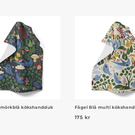
å mörkblå kökshandduk
Fågel Blå multi kökshan
175
kr