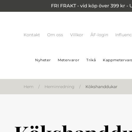
FRI FRAKT - vid köp över 399 kr - 
Kontakt
Om oss
Villkor
ÅF-login
Influen
Nyheter
Metervaror
Trikå
Kappmetervar
Hem
/
Heminredning
/
Kökshanddukar