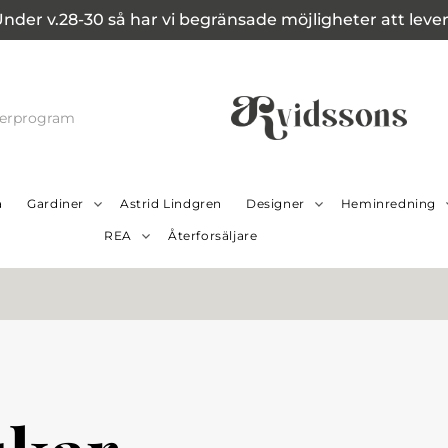
Under v.28-30 så har vi begränsade möjligheter att leverer
cerprogram
a
Gardiner
Astrid Lindgren
Designer
Heminredning
REA
Återforsäljare