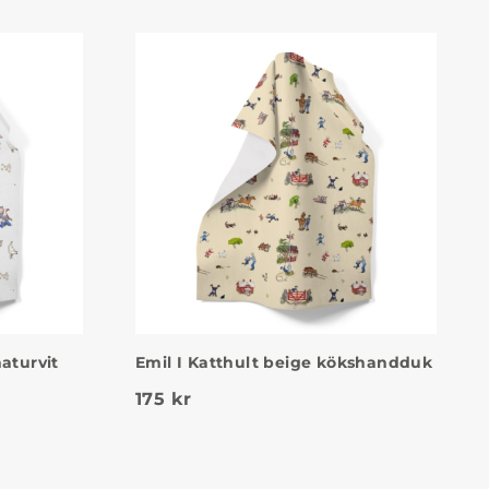
aturvit
Emil I Katthult beige kökshandduk
175
kr