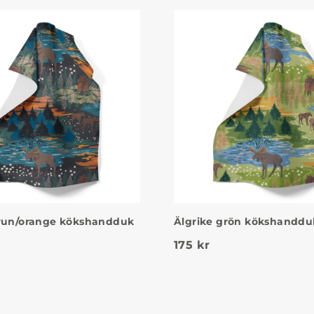
brun/orange kökshandduk
Älgrike grön kökshanddu
175
kr