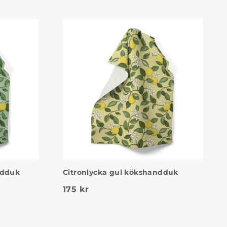
ndduk
Citronlycka gul kökshandduk
175
kr