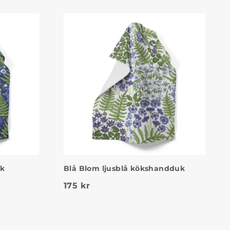
uk
Blå Blom ljusblå kökshandduk
175
kr