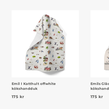
Emil I Katthult offwhite
Emils Glä
kökshandduk
kökshan
175
kr
175
kr