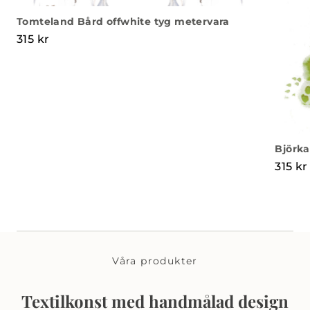
Tomteland Bård offwhite tyg metervara
315
kr
Björka
315
kr
Våra produkter
Textilkonst med handmålad design