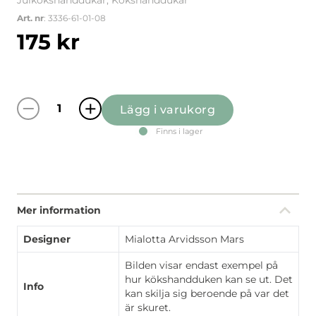
Julkökshanddukar, Kökshanddukar
Art. nr
: 3336-61-01-08
175
kr
Lägg i varukorg
Barr & Blom offwhite/grön kökshandduk mä
Finns i lager
Mer information
Designer
Mialotta Arvidsson Mars
Bilden visar endast exempel på
hur kökshandduken kan se ut. Det
Info
kan skilja sig beroende på var det
är skuret.