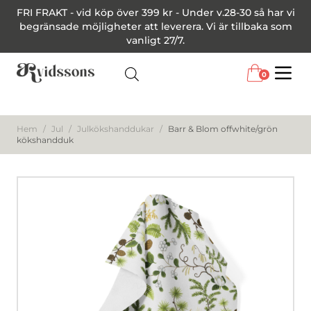
FRI FRAKT - vid köp över 399 kr - Under v.28-30 så har vi
begränsade möjligheter att leverera. Vi är tillbaka som
vanligt 27/7.
0
Menu
Hem
/
Jul
/
Julkökshanddukar
/
Barr & Blom offwhite/grön
kökshandduk