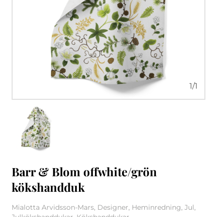
1
/
1
Barr & Blom offwhite/grön
kökshandduk
Mialotta Arvidsson-Mars, Designer, Heminredning, Jul,