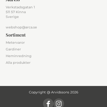
Verkstadsgatan 1
511 57 Kinna
Sverige
webshop@arca.se
Sortiment
Metervaror
Gardiner
Heminredning
Alla produkter
Copyright @ Arvidssons 2026