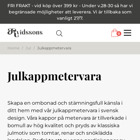
FRI FRAKT - vid köp över 399 kr - Under v.28-30 så har vi
begränsade möjligheter att leverera. Vi är tillbaka som
vanligt 27/7.
0
Menu
Home
/
Jul
/
Julkappmetervara
Julkappmetervara
Skapa en ombonad och stämningsfull känsla i
ditt hem med vår julkappmetervara i svensk
design. Våra kappor på metervara är tillverkade i
bomull av hög kvalitet och pryds av klassiska
julmotiv som tomtar, renar och snöklädda