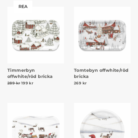
REA
Timmerbyn
Tomtebyn offwhite/röd
offwhite/röd bricka
bricka
Det ursprungliga priset var: 289 kr.
Det nuvarande priset är: 199 kr.
289
kr
199
kr
269
kr