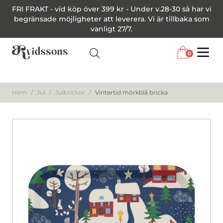
FRI FRAKT - vid köp över 399 kr - Under v.28-30 så har vi
begränsade möjligheter att leverera. Vi är tillbaka som
vanligt 27/7.
0
Menu
Hem
/
Jul
/
Julbrickor
/
Vintertid mörkblå bricka