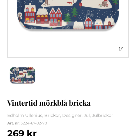
1
/
1
Vintertid mörkblå bricka
Edholm Ullenius, Brickor, Designer, Jul, Julbrickor
Art. nr
: 3224-67-02-70
269
kr