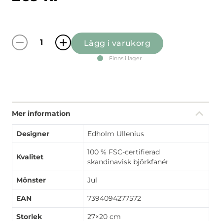
Lägg i varukorg
Vintertid mörkblå bricka mängd
Finns i lager
Mer information
Designer
Edholm Ullenius
100 % FSC-certifierad
Kvalitet
skandinavisk björkfanér
Mönster
Jul
EAN
7394094277572
Storlek
27×20 cm