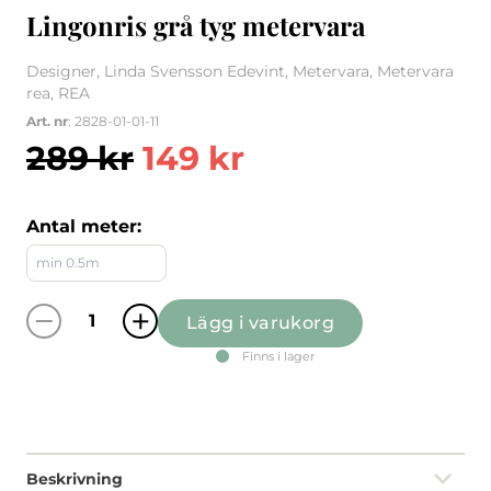
Lingonris grå tyg metervara
Designer, Linda Svensson Edevint, Metervara, Metervara
rea, REA
Art. nr
: 2828-01-01-11
289
kr
149
kr
Antal meter:
Lägg i varukorg
Lingonris grå tyg metervara quantity
Finns i lager
Beskrivning