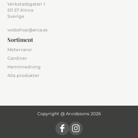
Verkstadsgatan 1
511 57 Kinna
Sverige
webshop@arca.se
Sortiment
Metervaror
Gardiner
Heminredning
Alla produkter
Copyright @ Arvidssons 2026