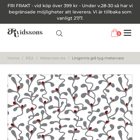
FRI FRAKT - vid köp över 399 kr - Under v.28-30 så har vi
begränsade möjligheter att leverera. Vi är tillbaka som
vanligt 27/7.
0
Menu
Home
/
REA
/
Metervara rea
/
Lingonris grå tyg metervara