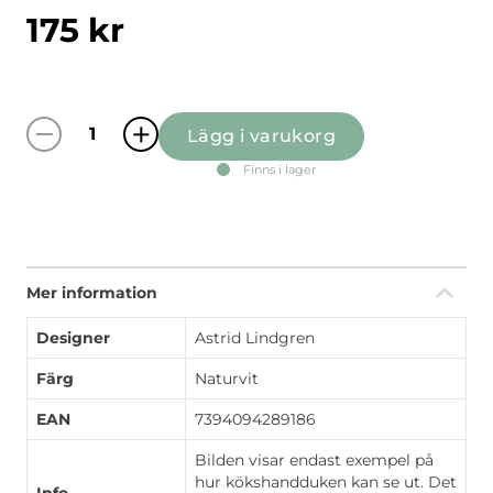
175
kr
Lägg i varukorg
Emils Upptåg naturvit kökshandduk mängd
Finns i lager
Mer information
Designer
Astrid Lindgren
Färg
Naturvit
EAN
7394094289186
Bilden visar endast exempel på
hur kökshandduken kan se ut. Det