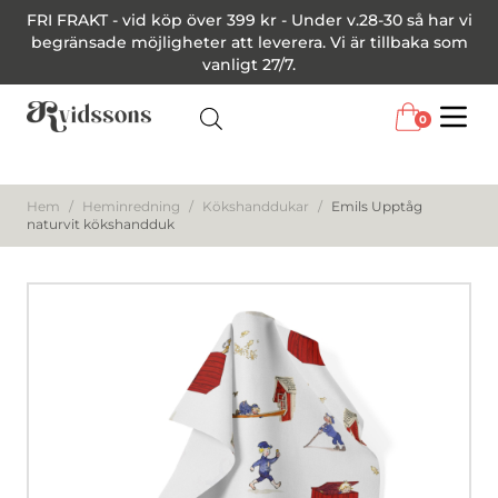
FRI FRAKT - vid köp över 399 kr - Under v.28-30 så har vi
begränsade möjligheter att leverera. Vi är tillbaka som
vanligt 27/7.
0
Menu
Hem
/
Heminredning
/
Kökshanddukar
/
Emils Upptåg
naturvit kökshandduk