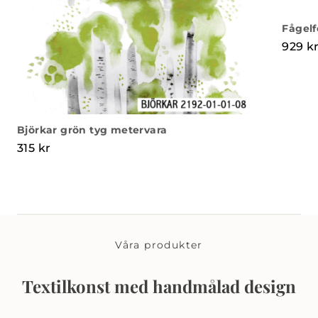
Fågelf
929
k
Björkar grön tyg metervara
315
kr
Våra produkter
Textilkonst med handmålad design