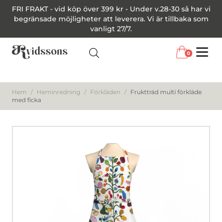
FRI FRAKT - vid köp över 399 kr - Under v.28-30 så har vi
begränsade möjligheter att leverera. Vi är tillbaka som
vanligt 27/7.
0
Menu
Hem
/
Heminredning
/
Förkläden
/
Fruktträd multi förkläde
med ficka