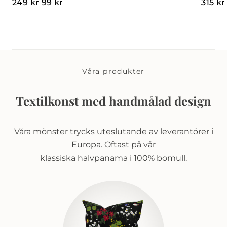
Det ursprungliga priset var: 249 kr.
Det nuvarande priset är: 99 kr.
249
kr
99
kr
315
kr
Våra produkter
Textilkonst med handmålad design
Våra mönster trycks uteslutande av leverantörer i
Europa. Oftast på vår
klassiska halvpanama i 100% bomull.