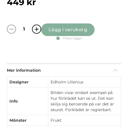
449
kr
Lägg i varukorg
Fruktträd multi förkläde med ficka mängd
Finns i lager
Mer information
Designer
Edholm Ullenius
Bilden visar endast exempel på
hur förklädet kan se ut. Det kan
Info
skilja sig beroende på var det är
skuret. Förklädet är reglerbart.
Mönster
Frukt