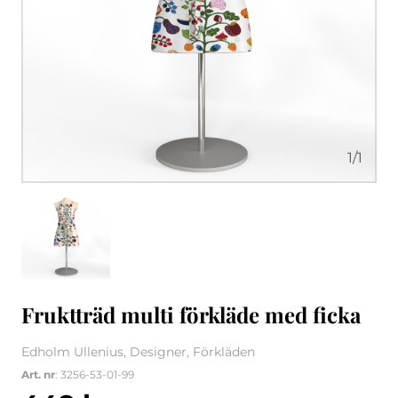
1
/
1
Fruktträd multi förkläde med ficka
Edholm Ullenius, Designer, Förkläden
Art. nr
: 3256-53-01-99