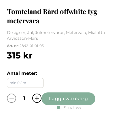
Tomteland Bård offwhite tyg
metervara
Designer, Jul, Julmetervaror, Metervara, Mialotta
Arvidsson-Mars
Art. nr
: 2842-01-01-05
315
kr
Antal meter:
Lägg i varukorg
Tomteland Bård offwhite tyg metervara män
Finns i lager