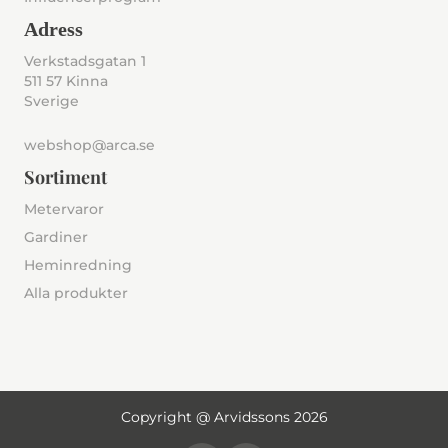
Adress
Verkstadsgatan 1
511 57 Kinna
Sverige
webshop@arca.se
Sortiment
Metervaror
Gardiner
Heminredning
Alla produkter
Copyright @ Arvidssons 2026