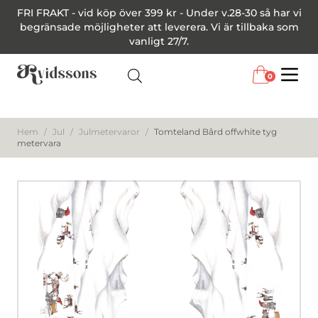
FRI FRAKT - vid köp över 399 kr - Under v.28-30 så har vi
begränsade möjligheter att leverera. Vi är tillbaka som
vanligt 27/7.
0
Menu
Hem
/
Jul
/
Julmetervaror
/
Tomteland Bård offwhite tyg
metervara