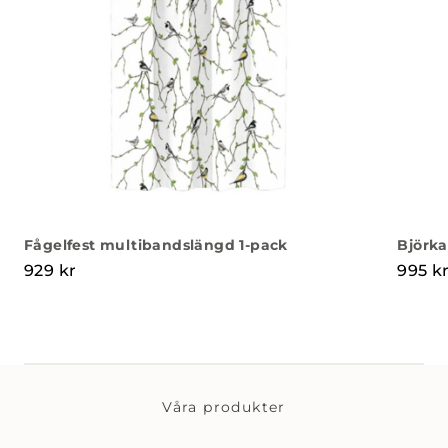
Fågelfest multibandslängd 1-pack
Björka
929
kr
995
k
Våra produkter