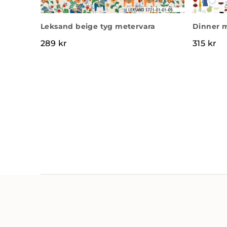
Leksand beige tyg metervara
Dinner m
289
kr
315
kr