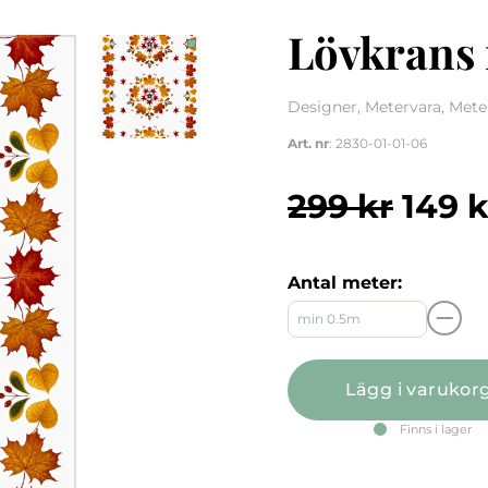
Lövkrans 
Designer, Metervara, Mete
Art. nr
: 2830-01-01-06
Det u
299
kr
149
k
Antal meter:
Lägg i varukor
Finns i lager