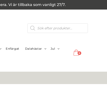
a. Vi är tillbaka som vanligt 27/7.
Produktsökning
Enfärgat
Dalahästar
Jul
0