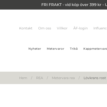
FRI FRAKT - vid köp över 399 kr - 
Kontakt
Om oss
Villkor
ÅF-login
Influen
Nyheter
Metervaror
Trikå
Kappmetervar
Hem
/
REA
/
Metervara rea
/
Lövkrans rost