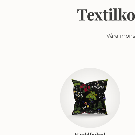
Textilk
Våra mönst
Kuddfodral