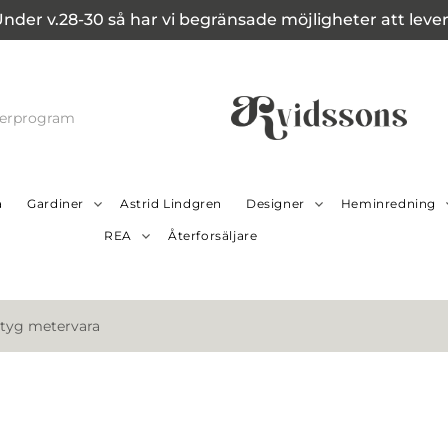
Under v.28-30 så har vi begränsade möjligheter att leverer
cerprogram
a
Gardiner
Astrid Lindgren
Designer
Heminredning
REA
Återforsäljare
 tyg metervara