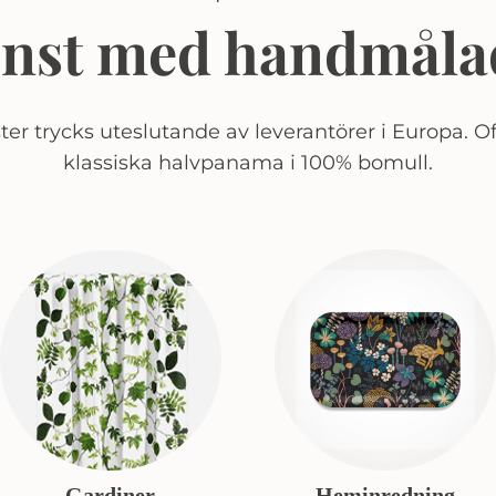
onst med handmåla
er trycks uteslutande av leverantörer i Europa. Of
klassiska halvpanama i 100% bomull.
Gardiner
Heminredning