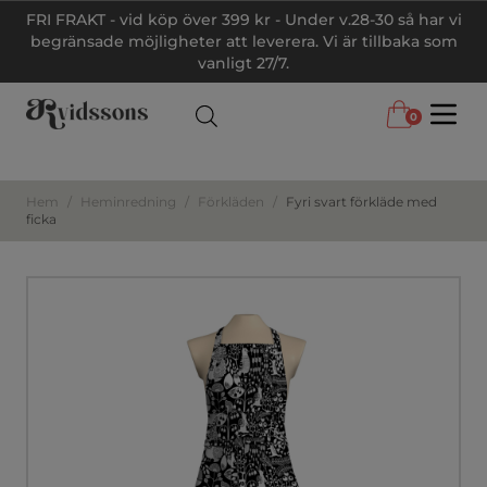
FRI FRAKT - vid köp över 399 kr - Under v.28-30 så har vi
begränsade möjligheter att leverera. Vi är tillbaka som
vanligt 27/7.
0
Menu
Hem
/
Heminredning
/
Förkläden
/
Fyri svart förkläde med
ficka