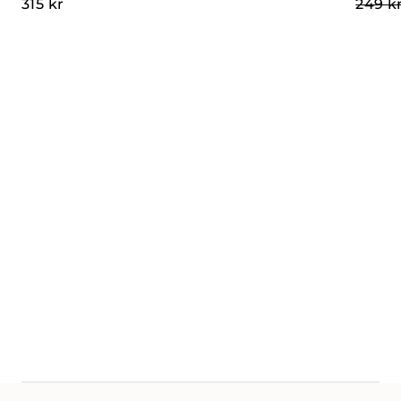
315
kr
249
k