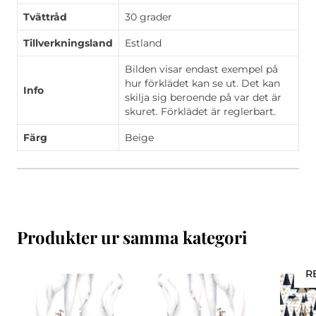
Tvättråd
30 grader
Tillverkningsland
Estland
Bilden visar endast exempel på
hur förklädet kan se ut. Det kan
Info
skilja sig beroende på var det är
skuret. Förklädet är reglerbart.
Färg
Beige
Produkter ur samma kategori
R