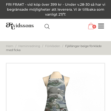
FRI FRAKT - vid köp över 399 kr - Under v.28-30 så har vi
begränsade möjligheter att leverera. Vi är tillbaka som
vanligt 27/7.
0
Menu
Hem
/
Heminredning
/
Förkläden
/
Fjällängar beige förkläde
med ficka