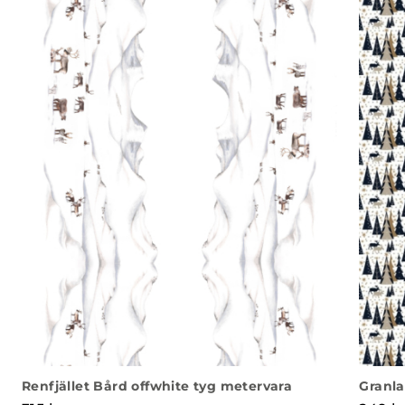
Renfjället Bård offwhite tyg metervara
Granla