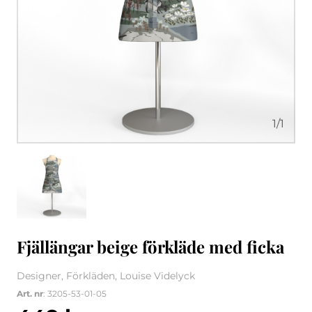
1
/
1
Fjällängar beige förkläde med ficka
Designer, Förkläden, Louise Videlyck
Art. nr
: 3205-53-01-05