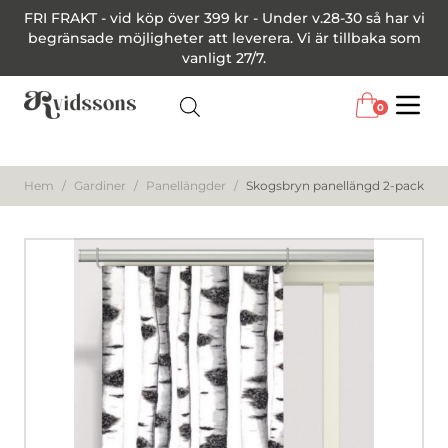
FRI FRAKT - vid köp över 399 kr - Under v.28-30 så har vi
begränsade möjligheter att leverera. Vi är tillbaka som
vanligt 27/7.
0
Menu
Hem
/
Gardiner
/
Panellängder
/
Skogsbryn panellängd 2-pack