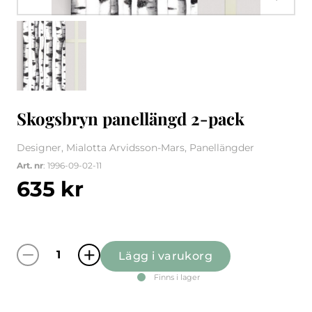
Skogsbryn panellängd 2-pack
Designer, Mialotta Arvidsson-Mars, Panellängder
Art. nr
: 1996-09-02-11
635
kr
Lägg i varukorg
Skogsbryn panellängd 2-pack mängd
Finns i lager