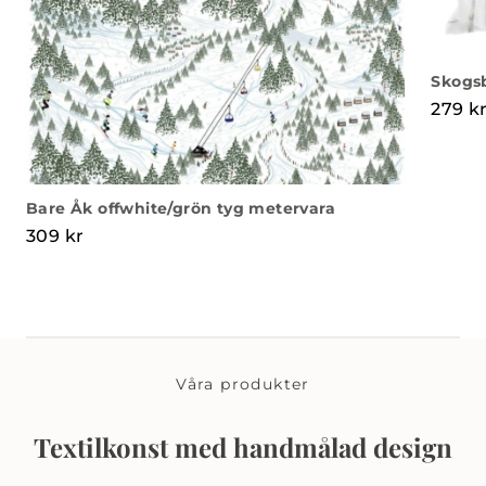
Skogs
279
k
Bare Åk offwhite/grön tyg metervara
309
kr
Våra produkter
Textilkonst med handmålad design