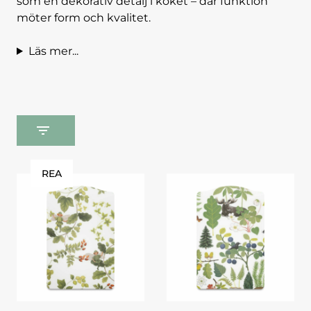
som en dekorativ detalj i köket – där funktion
möter form och kvalitet.
Läs mer...
REA