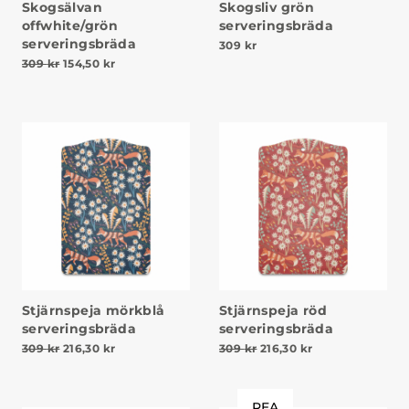
Skogsälvan
Skogsliv grön
offwhite/grön
serveringsbräda
serveringsbräda
309
kr
Det ursprungliga priset var: 309 kr.
Det nuvarande priset är: 154,50 kr.
309
kr
154,50
kr
Stjärnspeja mörkblå
Stjärnspeja röd
serveringsbräda
serveringsbräda
Det ursprungliga priset var: 309 kr.
Det nuvarande priset är: 216,30 kr.
Det ursprungliga priset v
Det nuvarande pr
309
kr
216,30
kr
309
kr
216,30
kr
REA