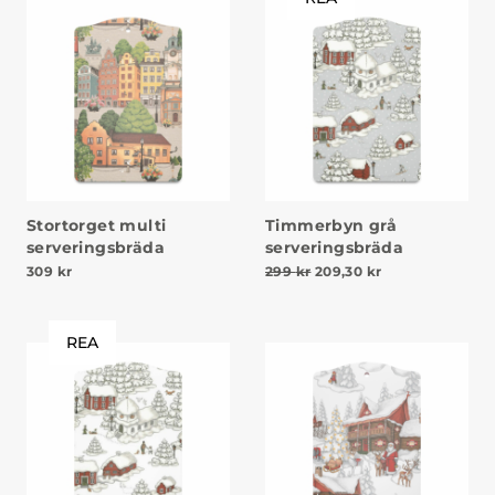
Stortorget multi
Timmerbyn grå
serveringsbräda
serveringsbräda
Det ursprungliga priset v
Det nuvarande pr
309
kr
299
kr
209,30
kr
REA