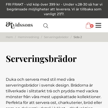
FRI FRAKT - vid köp över 399 kr - Under v.28-30 så har vi
begränsade möjligheter att leverera. Vi är tillbaka som
vanligt 27/7.
0
Menu
Hem
/
Heminredning
/
Serveringsbrädor
/
Sida 2
Serveringsbrädor
Duka och servera med stil med våra
serveringsbrädor i svensk design. Brädorna är
tillverkade i slitstarkt trä och prydda med vackra
mönster från våra mest uppskattade kollektioner.
Perfekta för att servera ost, charkuterier, bröd eller