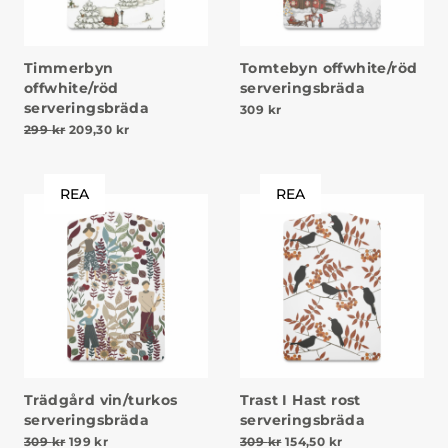
Timmerbyn
Tomtebyn offwhite/röd
offwhite/röd
serveringsbräda
serveringsbräda
309
kr
Det ursprungliga priset var: 299 kr.
Det nuvarande priset är: 209,30 kr.
299
kr
209,30
kr
REA
REA
Trädgård vin/turkos
Trast I Hast rost
serveringsbräda
serveringsbräda
Det ursprungliga priset var: 309 kr.
Det nuvarande priset är: 199 kr.
Det ursprungliga priset v
Det nuvarande pr
309
kr
199
kr
309
kr
154,50
kr