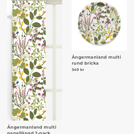
Ångermanland multi
rund bricka
349
kr
Ångermanland multi
panellängd 2-pack