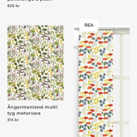
635
kr
REA
Ångermanland multi
tyg metervara
315
kr