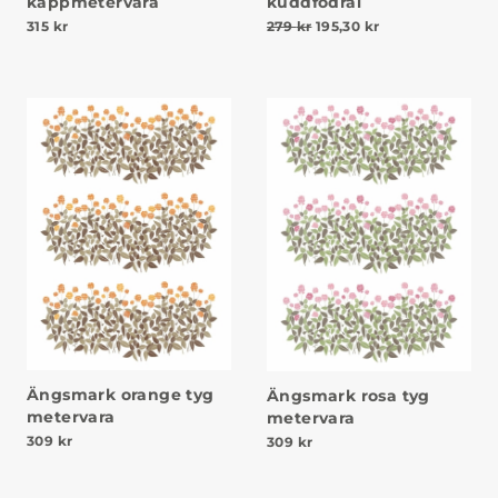
kappmetervara
kuddfodral
Det ursprungliga priset va
Det nuvarande pr
315
kr
279
kr
195,30
kr
Ängsmark orange tyg
Ängsmark rosa tyg
metervara
metervara
309
kr
309
kr