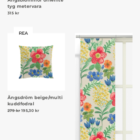
Ängsblommor offwhite
tyg metervara
315
kr
REA
Ängsdröm beige/multi
kuddfodral
Det ursprungliga priset var: 279 kr.
Det nuvarande priset är: 195,30 kr.
279
kr
195,30
kr