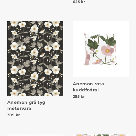
625
kr
Anemon rosa
kuddfodral
255
kr
Anemon grå tyg
metervara
309
kr