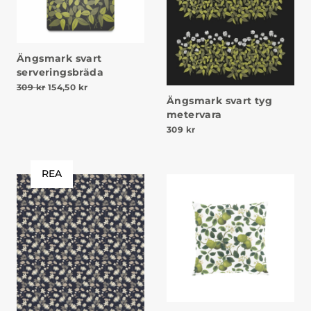
Ängsmark svart
serveringsbräda
Det ursprungliga priset var: 309 kr.
Det nuvarande priset är: 154,50 kr.
309
kr
154,50
kr
Ängsmark svart tyg
metervara
309
kr
REA