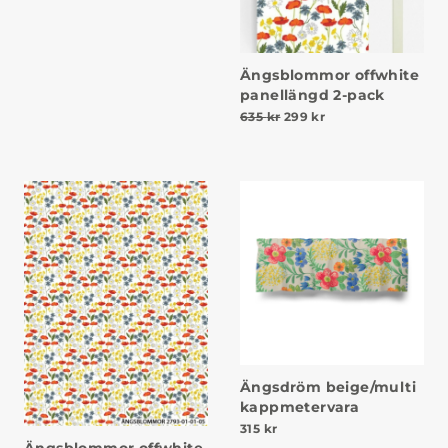
Ängsblommor offwhite
panellängd 2-pack
Det ursprungliga priset va
Det nuvarande prise
635
kr
299
kr
Ängsdröm beige/multi
kappmetervara
315
kr