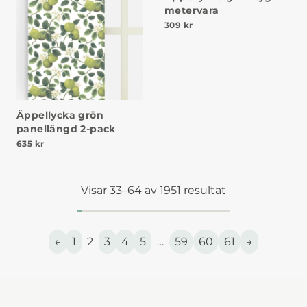
metervara
309
kr
Äppellycka grön
panellängd 2-pack
635
kr
Visar 33–64 av 1951 resultat
←
1
2
3
4
5
…
59
60
61
→