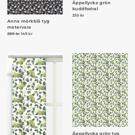
Äppellycka grön
kuddfodral
255
kr
Anna mörkblå tyg
metervara
Det ursprungliga priset var: 289 kr.
Det nuvarande priset är: 149 kr.
289
kr
149
kr
Äppellycka grön tyg