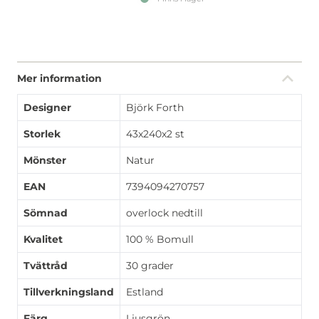
Mer information
Designer
Björk Forth
Storlek
43x240x2 st
Mönster
Natur
EAN
7394094270757
Sömnad
overlock nedtill
Kvalitet
100 % Bomull
Tvättråd
30 grader
Tillverkningsland
Estland
Färg
Ljusgrön