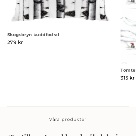
Skogsbryn kuddfodral
279
kr
Tomtel
315
kr
Våra produkter