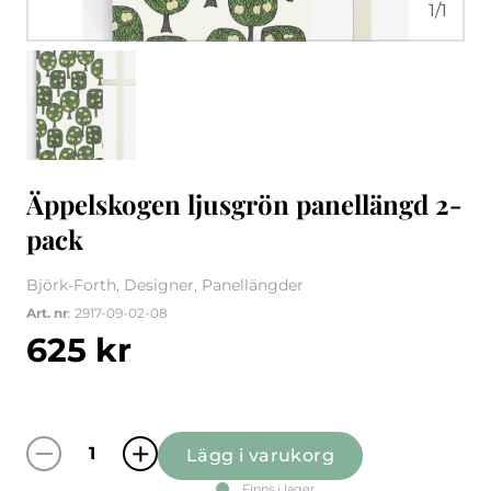
1
/
1
Äppelskogen ljusgrön panellängd 2-
pack
Björk-Forth, Designer, Panellängder
Art. nr
: 2917-09-02-08
625
kr
Lägg i varukorg
Äppelskogen ljusgrön panellängd 2-pack mä
Finns i lager