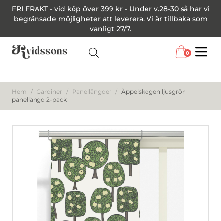
FRI FRAKT - vid köp över 399 kr - Under v.28-30 så har vi
begränsade möjligheter att leverera. Vi är tillbaka som
vanligt 27/7.
0
Menu
Hem
/
Gardiner
/
Panellängder
/
Äppelskogen ljusgrön
panellängd 2-pack