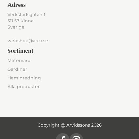
Adress
Verkstadsgatan 1
511 57 Kinna
Sverige
webshop@arca.se
Sortiment
Metervaror
Gardiner
Heminredning
Alla produkter
Copyright @ Arvidssons 2026