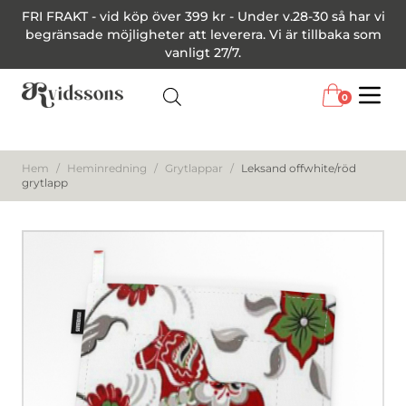
FRI FRAKT - vid köp över 399 kr - Under v.28-30 så har vi
begränsade möjligheter att leverera. Vi är tillbaka som
vanligt 27/7.
0
Menu
Hem
/
Heminredning
/
Grytlappar
/
Leksand offwhite/röd
grytlapp