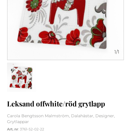
1
/
1
Leksand offwhite/röd grytlapp
Carola Bengtsson Malmström, Dalahästar, Designer,
Grytlappar
Art. nr
: 3761-52-02-22