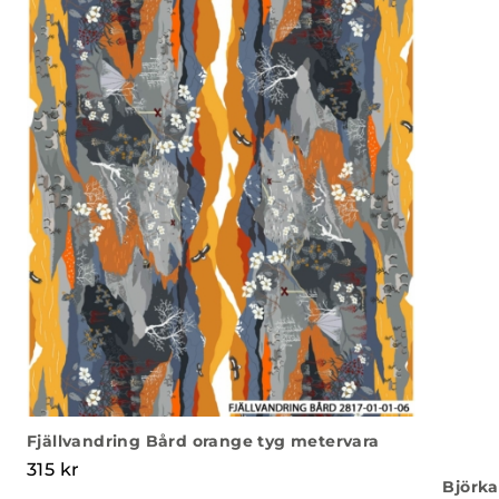
Fjällvandring Bård orange tyg metervara
315
kr
Björka