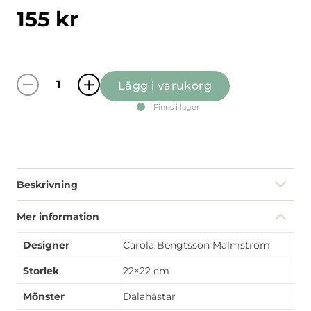
155
kr
Lägg i varukorg
Leksand offwhite/röd grytlapp mängd
Finns i lager
Beskrivning
Mer information
Designer
Carola Bengtsson Malmström
Storlek
22×22 cm
Mönster
Dalahästar