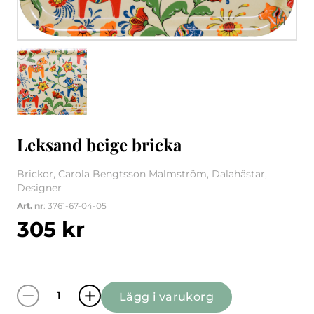
1
/
1
Leksand beige bricka
Brickor, Carola Bengtsson Malmström, Dalahästar,
Designer
Art. nr
: 3761-67-04-05
305
kr
Lägg i varukorg
Leksand beige bricka mängd