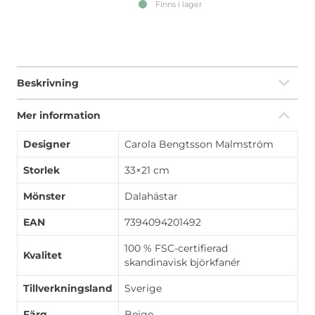
Finns i lager
Beskrivning
Mer information
Designer
Carola Bengtsson Malmström
Storlek
33×21 cm
Mönster
Dalahästar
EAN
7394094201492
100 % FSC-certifierad
Kvalitet
skandinavisk björkfanér
Tillverkningsland
Sverige
Färg
Beige