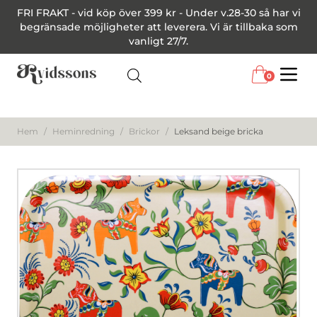
FRI FRAKT - vid köp över 399 kr - Under v.28-30 så har vi
begränsade möjligheter att leverera. Vi är tillbaka som
vanligt 27/7.
0
Menu
Hem
/
Heminredning
/
Brickor
/
Leksand beige bricka