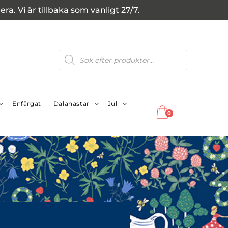
a. Vi är tillbaka som vanligt 27/7.
Produktsökning
Enfärgat
Dalahästar
Jul
0