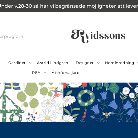
Under v.28-30 så har vi begränsade möjligheter att leverer
cerprogram
a
Gardiner
Astrid Lindgren
Designer
Heminredning
REA
Återforsäljare