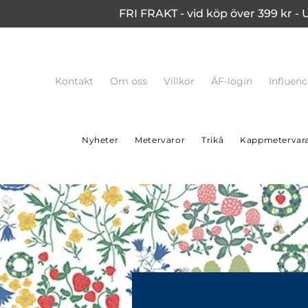
FRI FRAKT - vid köp över 399 kr - 
Kontakt
Om oss
Villkor
ÅF-login
Influen
Nyheter
Metervaror
Trikå
Kappmetervar