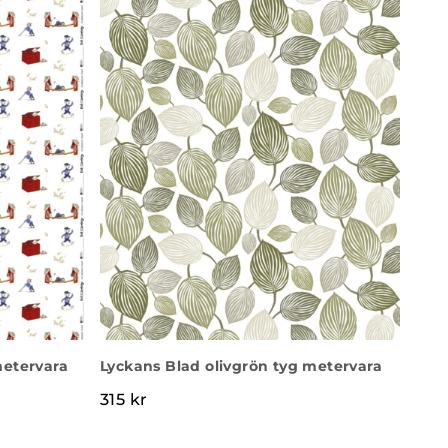
metervara
Lyckans Blad olivgrön tyg metervara
315
kr