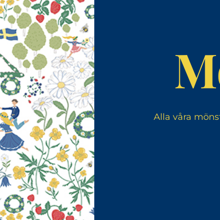
M
Alla våra möns