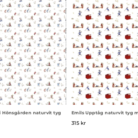
 i Hönsgården naturvit tyg
Emils Upptåg naturvit tyg 
315
kr