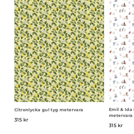
Emil & Ida
Citronlycka gul tyg metervara
metervara
315
kr
315
kr