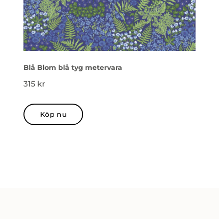
Blå Blom blå tyg metervara
315
kr
Köp nu