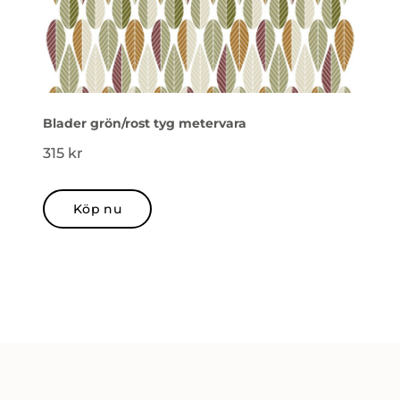
Blader grön/rost tyg metervara
315
kr
Köp nu