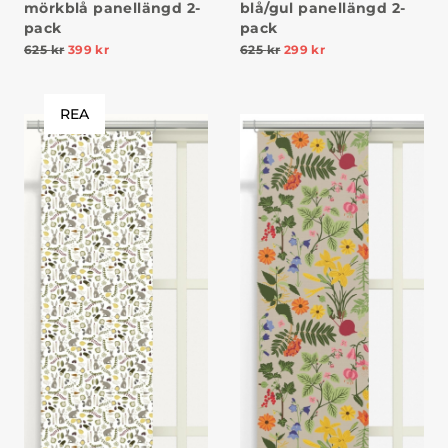
mörkblå panellängd 2-
blå/gul panellängd 2-
pack
pack
625
kr
399
kr
625
kr
299
kr
REA