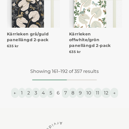
Kärrleken grå/guld
Kärrleken
panellängd 2-pack
offwhite/grön
panellängd 2-pack
635
kr
635
kr
Showing 161–192 of 357 results
←
1
2
3
4
5
6
7
8
9
10
11
12
→