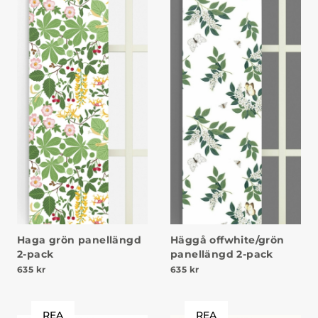
Haga grön panellängd
Häggå offwhite/grön
2-pack
panellängd 2-pack
635
kr
635
kr
REA
REA