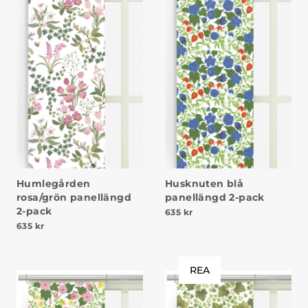
Humlegården
Husknuten blå
rosa/grön panellängd
panellängd 2-pack
2-pack
635
kr
635
kr
REA