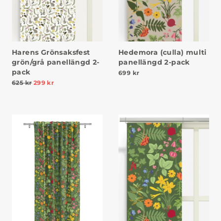
Harens Grönsaksfest
Hedemora (culla) multi
grön/grå panellängd 2-
panellängd 2-pack
pack
699
kr
625
kr
299
kr