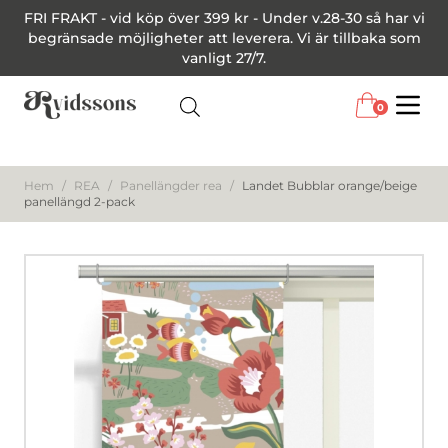
FRI FRAKT - vid köp över 399 kr - Under v.28-30 så har vi
begränsade möjligheter att leverera. Vi är tillbaka som
vanligt 27/7.
0
Menu
Hem
/
REA
/
Panellängder rea
/
Landet Bubblar orange/beige
panellängd 2-pack