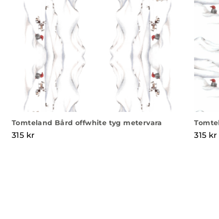
Tomteland Bård offwhite tyg metervara
Tomtel
315
kr
315
kr