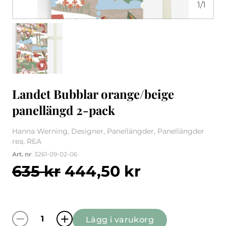
1
/
1
Landet Bubblar orange/beige
panellängd 2-pack
Hanna Werning, Designer, Panellängder, Panellängder
rea, REA
Art. nr
: 3261-09-02-06
Det ursprungliga pris
Det nuvara
635
kr
444,50
kr
Lägg i varukorg
Landet Bubblar orange/beige panellängd 2-