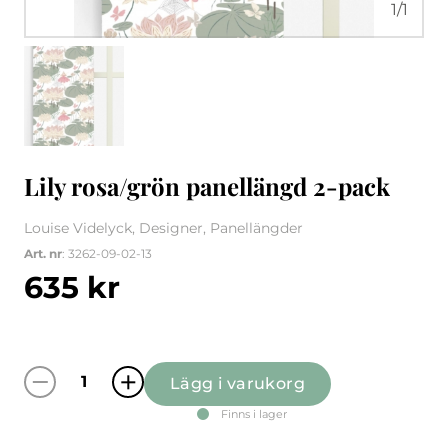
1
/
1
Lily rosa/grön panellängd 2-pack
Louise Videlyck, Designer, Panellängder
Art. nr
: 3262-09-02-13
635
kr
Lägg i varukorg
Lily rosa/grön panellängd 2-pack mängd
Finns i lager