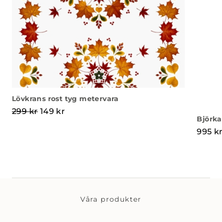
Lövkrans rost tyg metervara
Det ursprungliga priset var: 299 kr.
Det nuvarande priset är: 149 kr.
299
kr
149
kr
Björka
995
k
Våra produkter