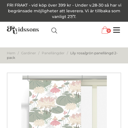
FRI FRAKT - vid köp över 399 kr - Under v.28-30 så har vi
begränsade möjligheter att leverera. Vi är tillbaka som
vanligt 27/7.
0
Menu
Hem
/
Gardiner
/
Panellängder
/
Lily rosa/grön panellängd 2-
pack