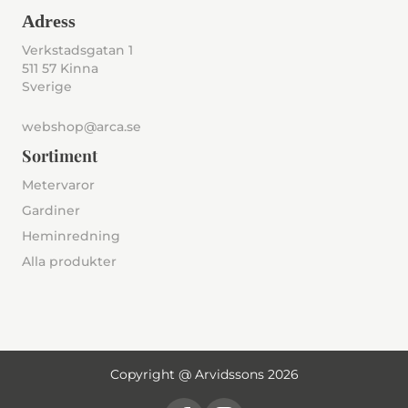
Adress
Verkstadsgatan 1
511 57 Kinna
Sverige
webshop@arca.se
Sortiment
Metervaror
Gardiner
Heminredning
Alla produkter
Copyright @ Arvidssons 2026