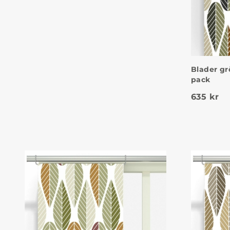
Blader gr
pack
635
kr