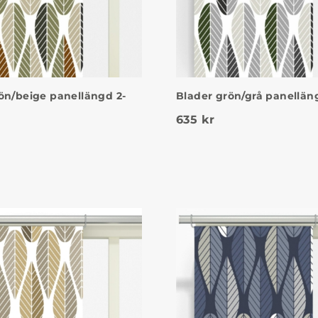
ön/beige panellängd 2-
Blader grön/grå panellän
635
kr