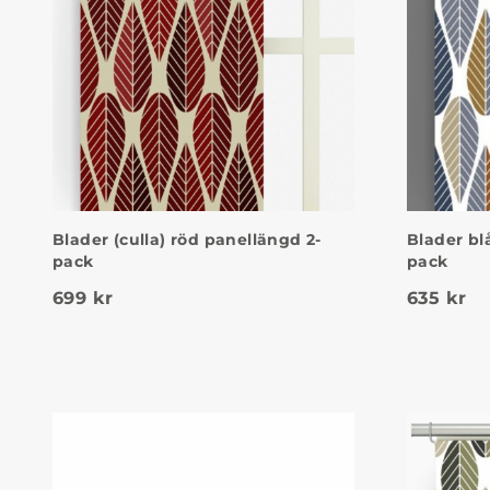
Blader (culla) röd panellängd 2-
Blader bl
pack
pack
699
kr
635
kr