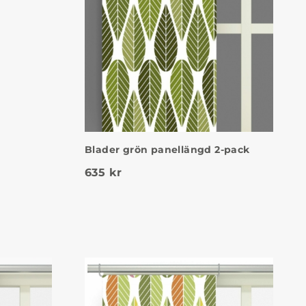
Blader grön panellängd 2-pack
635
kr