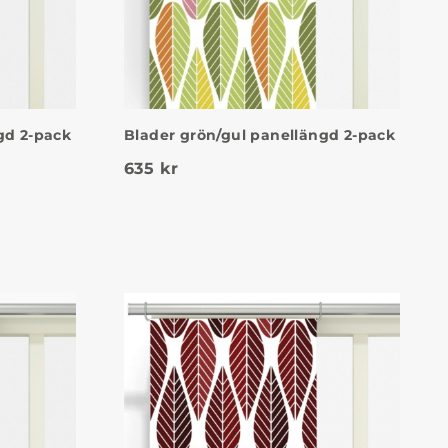
gd 2-pack
Blader grön/gul panellängd 2-pack
635
kr