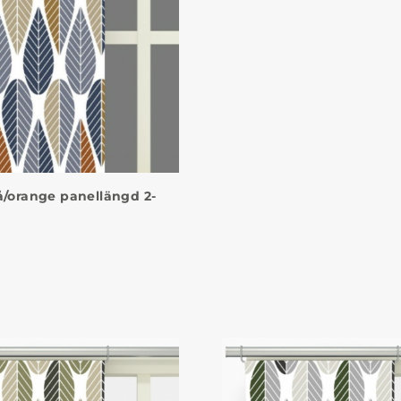
å/orange panellängd 2-