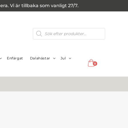
a. Vi är tillbaka som vanligt 27/7.
Produktsökning
Enfärgat
Dalahästar
Jul
0