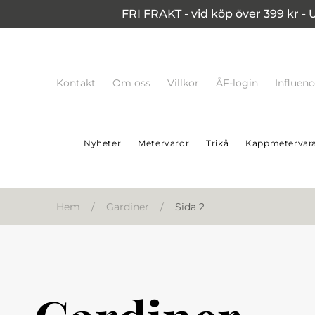
FRI FRAKT - vid köp över 399 kr - 
Kontakt
Om oss
Villkor
ÅF-login
Influen
Nyheter
Metervaror
Trikå
Kappmetervar
Hem
/
Gardiner
/
Sida 2