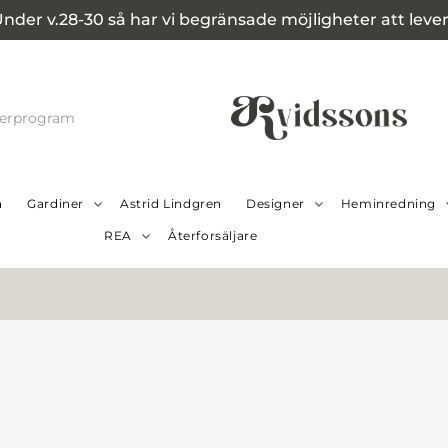
Under v.28-30 så har vi begränsade möjligheter att leverer
cerprogram
a
Gardiner
Astrid Lindgren
Designer
Heminredning
REA
Återforsäljare