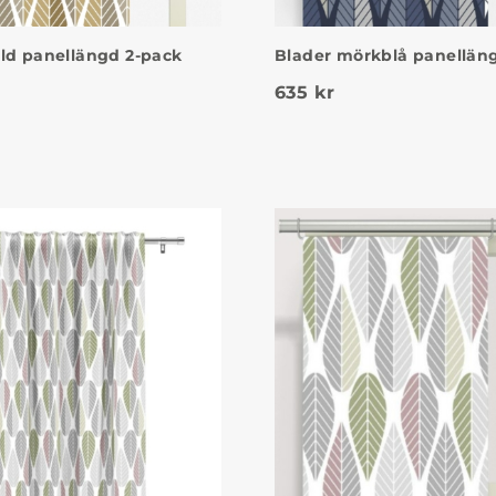
ld panellängd 2-pack
Blader mörkblå panellän
635
kr