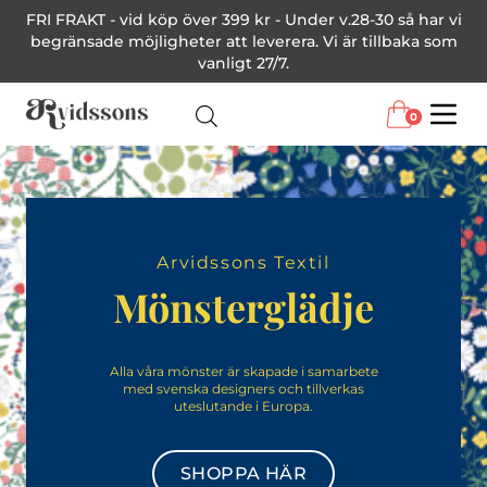
FRI FRAKT - vid köp över 399 kr - Under v.28-30 så har vi
begränsade möjligheter att leverera. Vi är tillbaka som
vanligt 27/7.
0
Menu
Arvidssons Textil
Mönsterglädje
Alla våra mönster är skapade i samarbete
med svenska designers och tillverkas
uteslutande i Europa.
SHOPPA HÄR