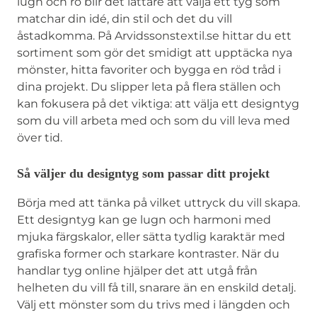
lugn och ro blir det lättare att välja ett tyg som
matchar din idé, din stil och det du vill
åstadkomma. På Arvidssonstextil.se hittar du ett
sortiment som gör det smidigt att upptäcka nya
mönster, hitta favoriter och bygga en röd tråd i
dina projekt. Du slipper leta på flera ställen och
kan fokusera på det viktiga: att välja ett designtyg
som du vill arbeta med och som du vill leva med
över tid.
Så väljer du designtyg som passar ditt projekt
Börja med att tänka på vilket uttryck du vill skapa.
Ett designtyg kan ge lugn och harmoni med
mjuka färgskalor, eller sätta tydlig karaktär med
grafiska former och starkare kontraster. När du
handlar tyg online hjälper det att utgå från
helheten du vill få till, snarare än en enskild detalj.
Välj ett mönster som du trivs med i längden och