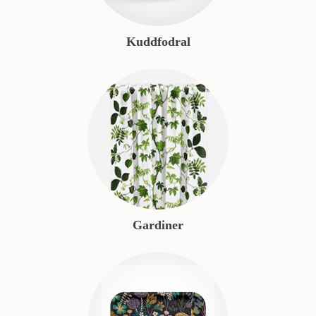
Kuddfodral
Gardiner