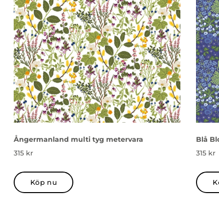
Ångermanland multi tyg metervara
Blå Bl
315
kr
315
kr
Köp nu
K