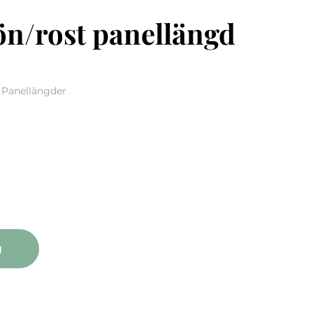
ön/rost panellängd
, Panellängder
t panellängd 2-pack quantity
g