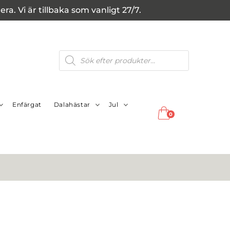
a. Vi är tillbaka som vanligt 27/7.
Produktsökning
Enfärgat
Dalahästar
Jul
0