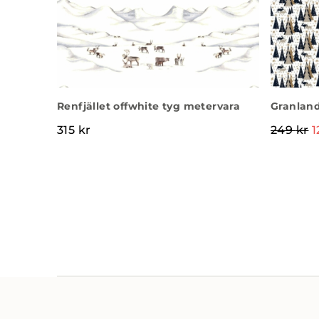
Renfjället offwhite tyg metervara
Granland
315
kr
249
kr
1