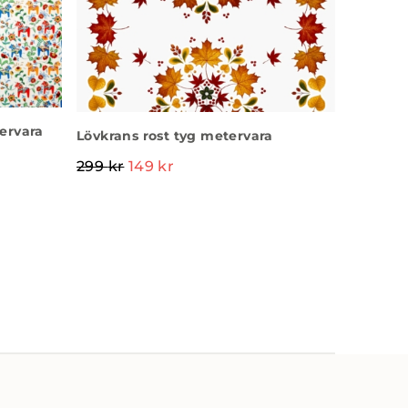
ervara
Lövkrans rost tyg metervara
299
kr
149
kr