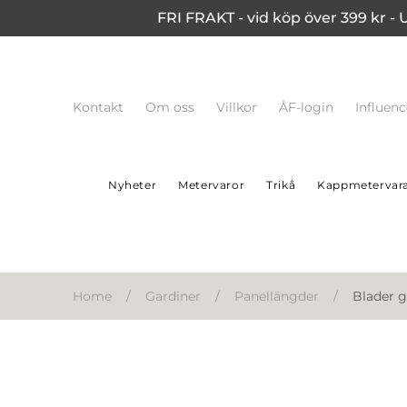
FRI FRAKT - vid köp över 399 kr - 
Kontakt
Om oss
Villkor
ÅF-login
Influen
Nyheter
Metervaror
Trikå
Kappmetervar
Home
/
Gardiner
/
Panellängder
/
Blader g