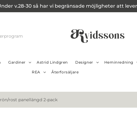
Under v.28-30 så har vi begränsade möjligheter att leverer
cerprogram
a
Gardiner
Astrid Lindgren
Designer
Heminredning
REA
Återforsäljare
rön/rost panellängd 2-pack