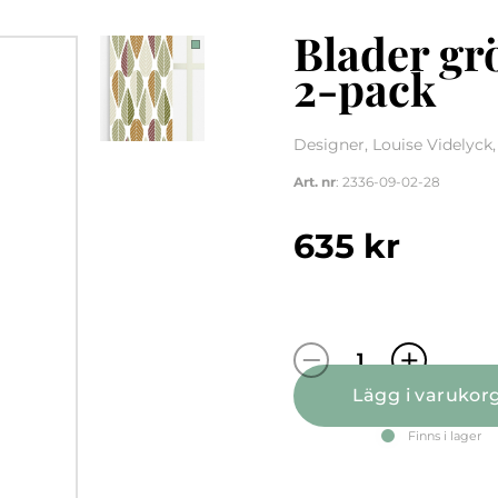
Blader gr
2-pack
Designer, Louise Videlyck
Art. nr
: 2336-09-02-28
635
kr
Blader grön/ros
Lägg i varukor
Finns i lager