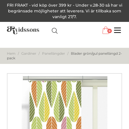
FRI FRAKT - vid köp över 399 kr - Under v.28-30 så har vi
begränsade möjligheter att leverera. Vi är tillbaka som
vanligt 27/7.
0
Menu
Hem
/
Gardiner
/
Panellängder
/
Blader grön/gul panellängd 2-
pack