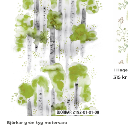
I Hage
315
kr
Björkar grön tyg metervara