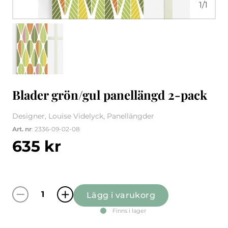
1
/
1
Blader grön/gul panellängd 2-pack
Designer, Louise Videlyck, Panellängder
Art. nr
: 2336-09-02-08
635
kr
Lägg i varukorg
Blader grön/gul panellängd 2-pack mängd
Finns i lager