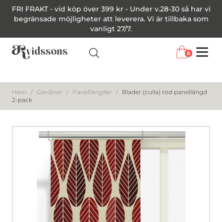
FRI FRAKT - vid köp över 399 kr - Under v.28-30 så har vi
begränsade möjligheter att leverera. Vi är tillbaka som
vanligt 27/7.
0
Menu
Hem
/
Gardiner
/
Panellängder
/
Blader (culla) röd panellängd
2-pack