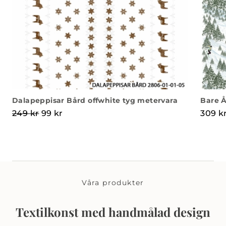
Dalapeppisar Bård offwhite tyg metervara
Bare Å
Det ursprungliga priset var: 249 kr.
Det nuvarande priset är: 99 kr.
249
kr
99
kr
309
k
Våra produkter
Textilkonst med handmålad design