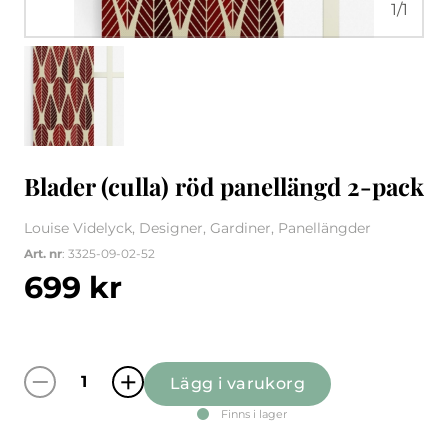
1
/
1
Blader (culla) röd panellängd 2-pack
Louise Videlyck, Designer, Gardiner, Panellängder
Art. nr
: 3325-09-02-52
699
kr
Lägg i varukorg
Blader (culla) röd panellängd 2-pack mängd
Finns i lager