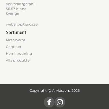
Verkstadsgatan 1
511 57 Kinna
Sverige
webshop@arca.se
Sortiment
Metervaror
Gardiner
Heminredning
Alla produkter
Copyright @ Arvidssons 2026