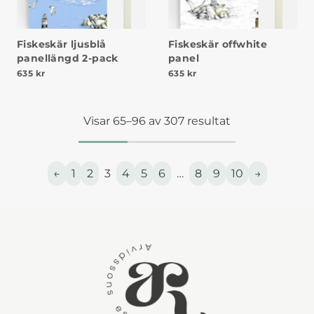
Fiskeskär ljusblå
Fiskeskär offwhite
panellängd 2-pack
panel
635
kr
635
kr
Visar 65–96 av 307 resultat
←
1
2
3
4
5
6
…
8
9
10
→