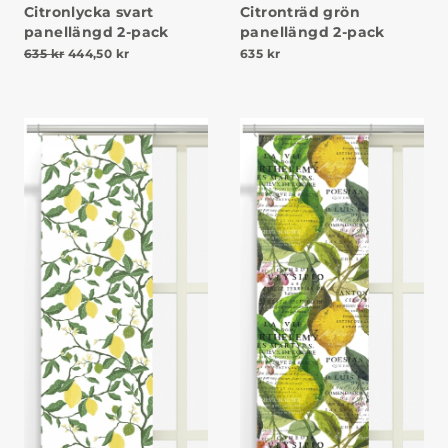
Citronlycka svart
Citronträd grön
panellängd 2-pack
panellängd 2-pack
Det ursprungliga priset var: 635 kr.
Det nuvarande priset är: 444,50 kr.
635
kr
444,50
kr
635
kr