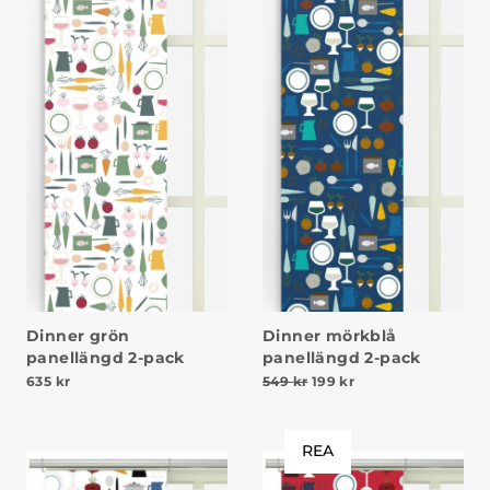
Dinner grön
Dinner mörkblå
panellängd 2-pack
panellängd 2-pack
Det ursprungliga priset v
Det nuvarande prise
635
kr
549
kr
199
kr
REA