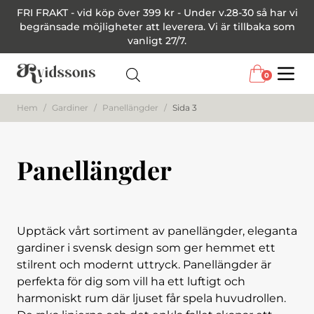
FRI FRAKT - vid köp över 399 kr - Under v.28-30 så har vi
begränsade möjligheter att leverera. Vi är tillbaka som
vanligt 27/7.
0
Menu
Hem
/
Gardiner
/
Panellängder
/
Sida 3
Panellängder
Upptäck vårt sortiment av panellängder, eleganta
gardiner i svensk design som ger hemmet ett
stilrent och modernt uttryck. Panellängder är
perfekta för dig som vill ha ett luftigt och
harmoniskt rum där ljuset får spela huvudrollen.