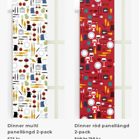
Dinner multi
Dinner röd panellängd
panellängd 2-pack
2-pack
Det ursprungliga priset v
Det nuvarande prise
635
kr
549
kr
199
kr