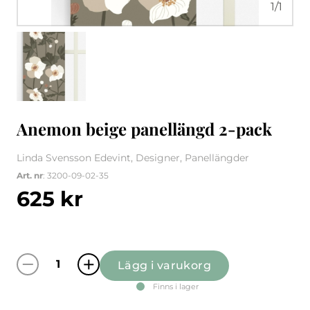
1
/
1
Anemon beige panellängd 2-pack
Linda Svensson Edevint, Designer, Panellängder
Art. nr
: 3200-09-02-35
625
kr
Lägg i varukorg
Anemon beige panellängd 2-pack mängd
Finns i lager