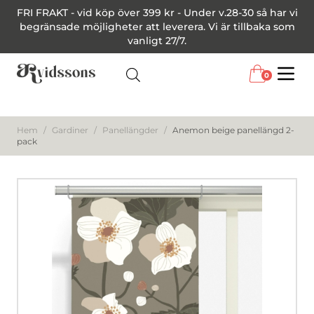
FRI FRAKT - vid köp över 399 kr - Under v.28-30 så har vi
begränsade möjligheter att leverera. Vi är tillbaka som
vanligt 27/7.
0
Menu
Hem
/
Gardiner
/
Panellängder
/
Anemon beige panellängd 2-
pack