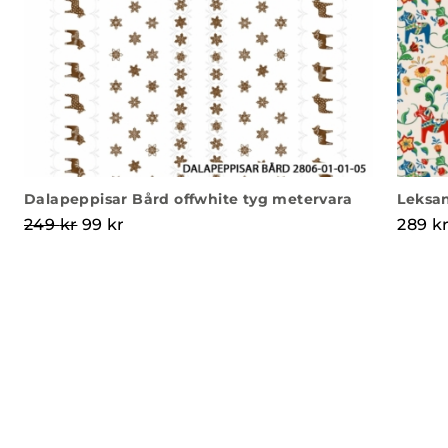
Dalapeppisar Bård offwhite tyg metervara
Leksan
Det ursprungliga priset var: 249 kr.
Det nuvarande priset är: 99 kr.
249
kr
99
kr
289
k