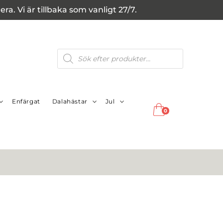
a. Vi är tillbaka som vanligt 27/7.
Produktsökning
Enfärgat
Dalahästar
Jul
0