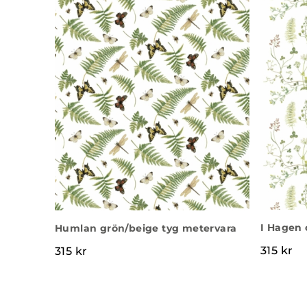
I Hagen 
Humlan grön/beige tyg metervara
315
kr
315
kr