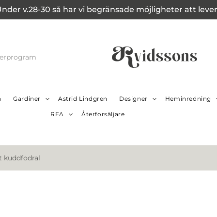
Under v.28-30 så har vi begränsade möjligheter att leverer
cerprogram
a
Gardiner
Astrid Lindgren
Designer
Heminredning
REA
Återforsäljare
t kuddfodral