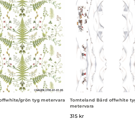
offwhite/grön tyg metervara
Tomteland Bård offwhite ty
metervara
315
kr