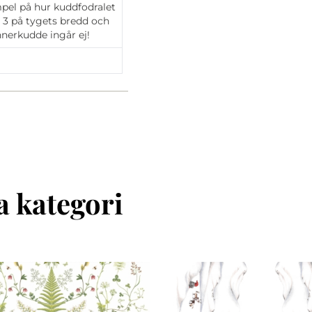
mpel på hur kuddfodralet
s 3 på tygets bredd och
Innerkudde ingår ej!
 kategori