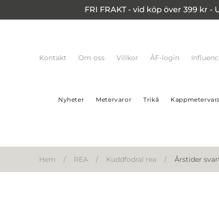
FRI FRAKT - vid köp över 399 kr - 
Kontakt
Om oss
Villkor
ÅF-login
Influen
Nyheter
Metervaror
Trikå
Kappmetervar
Hem
/
REA
/
Kuddfodral rea
/
Årstider svar