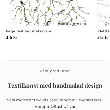
Fågelfest tyg metervara
Flyttf
315
kr
315
kr
Våra produkter
Textilkonst med handmålad design
Våra mönster trycks uteslutande av leverantörer i
Europa. Oftast på vår