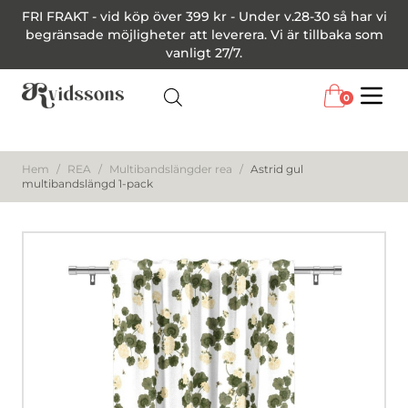
FRI FRAKT - vid köp över 399 kr - Under v.28-30 så har vi
begränsade möjligheter att leverera. Vi är tillbaka som
vanligt 27/7.
0
Menu
Hem
/
REA
/
Multibandslängder rea
/
Astrid gul
multibandslängd 1-pack