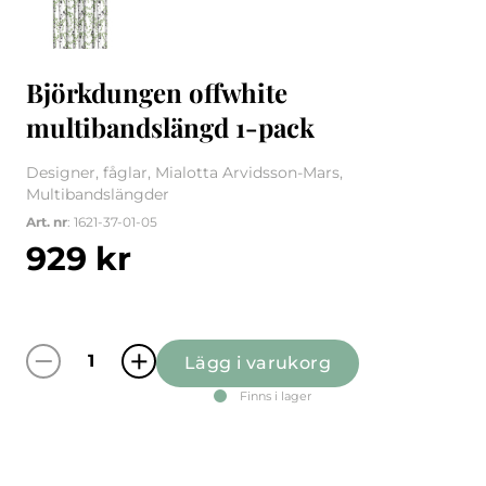
Björkdungen offwhite
multibandslängd 1-pack
Designer, fåglar, Mialotta Arvidsson-Mars,
Multibandslängder
Art. nr
: 1621-37-01-05
929
kr
Lägg i varukorg
Björkdungen offwhite multibandslängd 1-p
Finns i lager