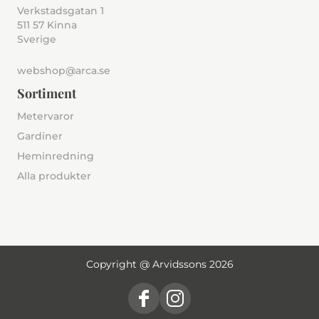
Verkstadsgatan 1
511 57 Kinna
Sverige
webshop@arca.se
Sortiment
Metervaror
Gardiner
Heminredning
Alla produkter
Copyright @ Arvidssons 2026