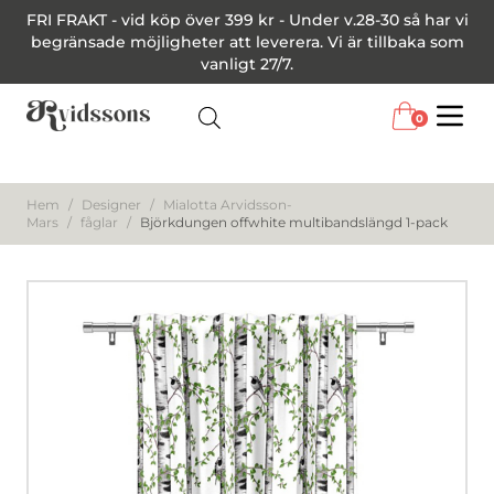
FRI FRAKT - vid köp över 399 kr - Under v.28-30 så har vi
begränsade möjligheter att leverera. Vi är tillbaka som
vanligt 27/7.
0
Menu
Hem
/
Designer
/
Mialotta Arvidsson-
Mars
/
fåglar
/
Björkdungen offwhite multibandslängd 1-pack