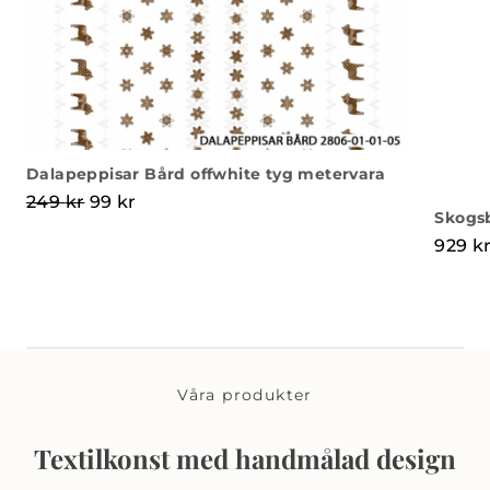
Dalapeppisar Bård offwhite tyg metervara
Det ursprungliga priset var: 249 kr.
Det nuvarande priset är: 99 kr.
249
kr
99
kr
Skogs
929
k
Våra produkter
Textilkonst med handmålad design