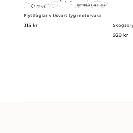
Flyttfåglar vit/svart tyg metervara
Skogsbr
315
kr
929
kr