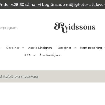
Under v.28-30 så har vi begränsade möjligheter att leverer
cerprogram
a
Gardiner
Astrid Lindgren
Designer
Heminredning
REA
Återforsäljare
white/blå tyg metervara