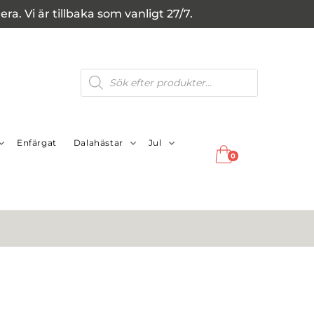
a. Vi är tillbaka som vanligt 27/7.
Produktsökning
Enfärgat
Dalahästar
Jul
0