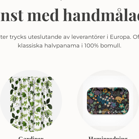
onst med handmåla
er trycks uteslutande av leverantörer i Europa. Of
klassiska halvpanama i 100% bomull.
Gardiner
Heminredning