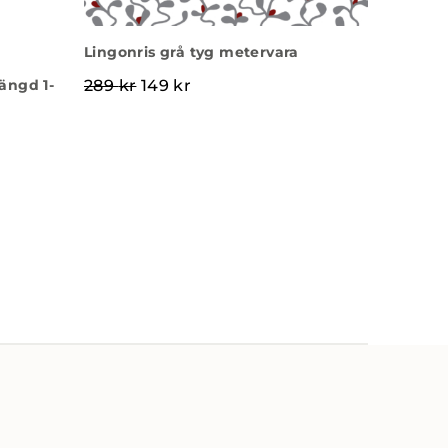
Lingonris grå tyg metervara
Det ursprungliga priset var: 289 kr.
Det nuvarande priset är: 149 k
ängd 1-
289
kr
149
kr