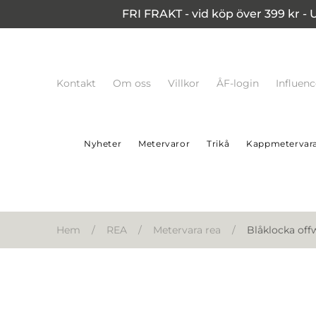
FRI FRAKT - vid köp över 399 kr - 
Kontakt
Om oss
Villkor
ÅF-login
Influen
Nyheter
Metervaror
Trikå
Kappmetervar
Hem
/
REA
/
Metervara rea
/
Blåklocka off