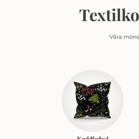
Textilk
Våra mönst
Kuddfodral