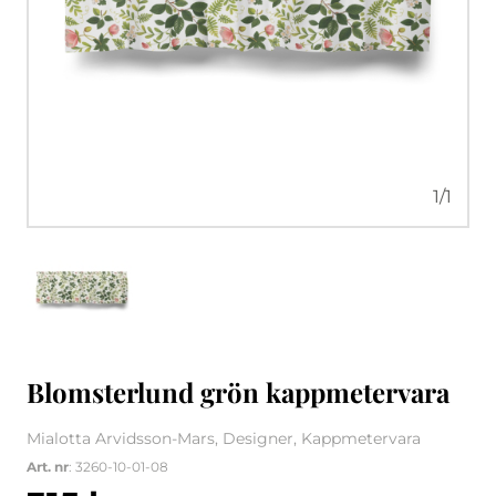
1
/
1
Blomsterlund grön kappmetervara
Mialotta Arvidsson-Mars, Designer, Kappmetervara
Art. nr
: 3260-10-01-08