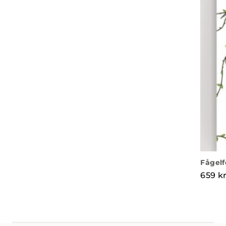
Fågelf
659
k