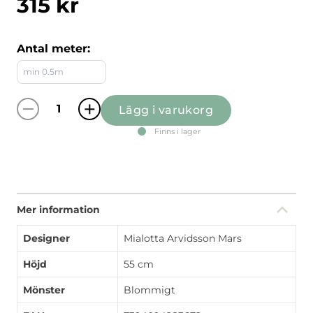
315
kr
Antal meter:
Lägg i varukorg
Blomsterlund grön kappmetervara mängd
Finns i lager
Mer information
Designer
Mialotta Arvidsson Mars
Höjd
55 cm
Mönster
Blommigt