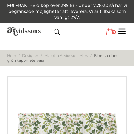
FRI FRAKT - vid köp över 399 kr - Under v.28-30 så har vi
begränsade möjligheter att leverera. Vi är tillbaka som
vanligt 27/7.
0
Menu
Hem
/
Designer
/
Mialotta Arvidsson-Mars
/
Blomsterlund
grön kappmetervara