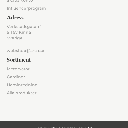
Skapa konto
Influencerprogram
Adress
Verkstadsgatan 1
511 57 Kinna
Sverige
webshop@arca.se
Sortiment
Metervaror
Gardiner
Heminredning
Alla produkter