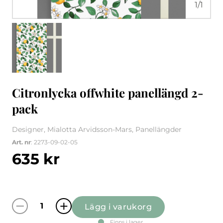
1
/
1
Citronlycka offwhite panellängd 2-
pack
Designer, Mialotta Arvidsson-Mars, Panellängder
Art. nr
: 2273-09-02-05
635
kr
Lägg i varukorg
Citronlycka offwhite panellängd 2-pack män
Finns i lager