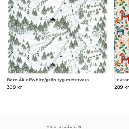
Bare Åk offwhite/grön tyg metervara
Leksan
309
kr
289
k
Våra produkter