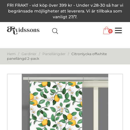
FRI FRAKT - vid köp över 399 kr - Under v.28-30 så har vi
begränsade möjligheter att leverera. Vi är tillbaka som
vanligt 27/7.
0
Menu
Hem
/
Gardiner
/
Panellängder
/
Citronlycka offwhite
panellängd 2-pack