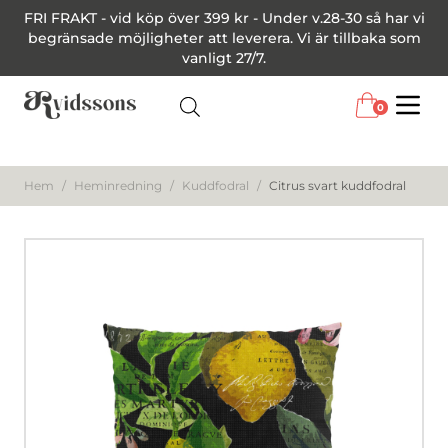
FRI FRAKT - vid köp över 399 kr - Under v.28-30 så har vi
begränsade möjligheter att leverera. Vi är tillbaka som
vanligt 27/7.
0
Menu
Hem
/
Heminredning
/
Kuddfodral
/
Citrus svart kuddfodral