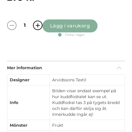
Lägg i varukorg
Citrus svart kuddfodral mängd
Finns i lager
Mer information
Designer
Arvidssons Textil
Bilden visar endast exempel på
hur kuddfodralet kan se ut.
Info
Kuddfodral tas 3 på tygets bredd
och kan därför skilja sig åt.
Innerkudde ingår ej!
Mönster
Frukt