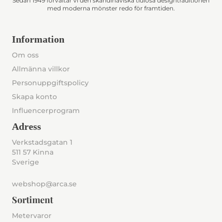
Sedan 1949 förvaltar vi den skandinaviska tidlösa designtraditionen
med moderna mönster redo för framtiden.
Information
Om oss
Allmänna villkor
Personuppgiftspolicy
Skapa konto
Influencerprogram
Adress
Verkstadsgatan 1
511 57 Kinna
Sverige
webshop@arca.se
Sortiment
Metervaror