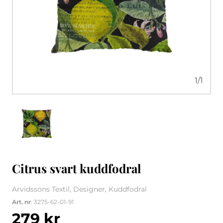
1
/
1
Citrus svart kuddfodral
Arvidssons Textil, Designer, Kuddfodral
Art. nr
: 3275-62-01-91
279
kr