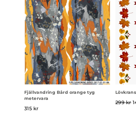
Fjällvandring Bård orange tyg
Lövkrans
metervara
D
299
kr
1
315
kr