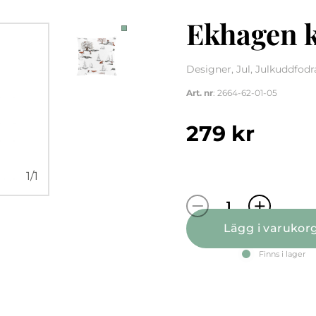
Ekhagen 
Designer, Jul, Julkuddfodr
Art. nr
: 2664-62-01-05
279
kr
1
/
1
Ekhagen kuddf
Lägg i varukor
Finns i lager