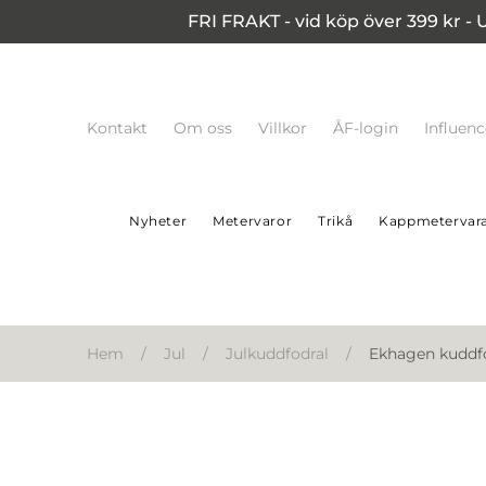
FRI FRAKT - vid köp över 399 kr - 
Kontakt
Om oss
Villkor
ÅF-login
Influen
Nyheter
Metervaror
Trikå
Kappmetervar
Hem
/
Jul
/
Julkuddfodral
/
Ekhagen kuddf