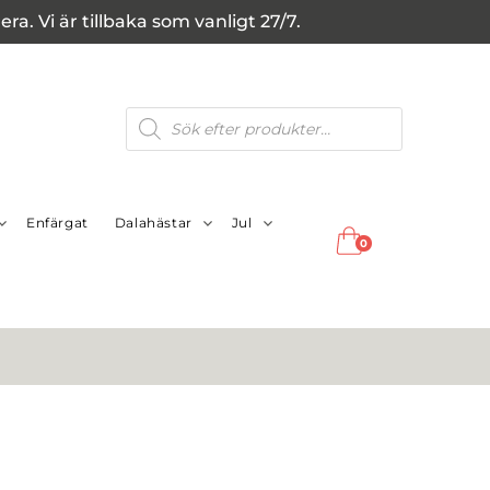
a. Vi är tillbaka som vanligt 27/7.
Produktsökning
Enfärgat
Dalahästar
Jul
0