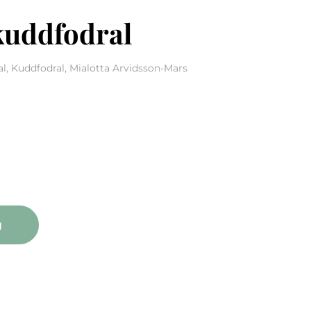
kuddfodral
al, Kuddfodral, Mialotta Arvidsson-Mars
odral mängd
g