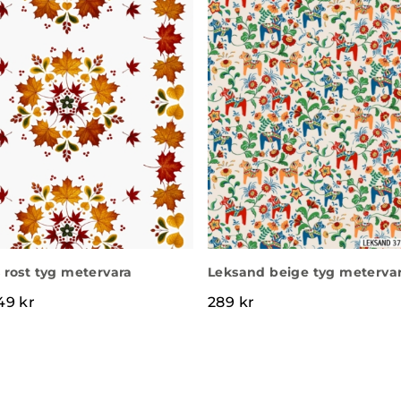
 rost tyg metervara
Leksand beige tyg meterva
et ursprungliga priset var: 299 kr.
Det nuvarande priset är: 149 kr.
49
kr
289
kr