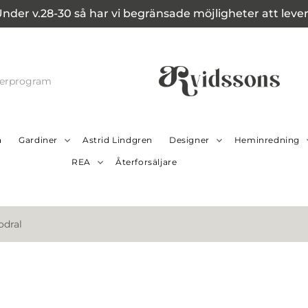
Under v.28-30 så har vi begränsade möjligheter att leverer
cerprogram
a
Gardiner
Astrid Lindgren
Designer
Heminredning
REA
Återforsäljare
odral