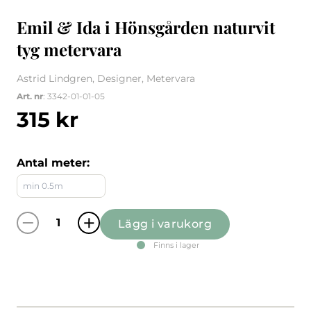
Emil & Ida i Hönsgården naturvit
tyg metervara
Astrid Lindgren, Designer, Metervara
Art. nr
: 3342-01-01-05
315
kr
Antal meter:
Lägg i varukorg
Emil & Ida i Hönsgården naturvit tyg meterv
Finns i lager