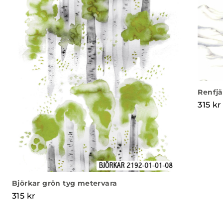
Renfjä
315
kr
Björkar grön tyg metervara
315
kr