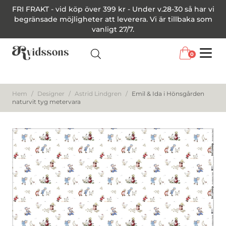
FRI FRAKT - vid köp över 399 kr - Under v.28-30 så har vi
begränsade möjligheter att leverera. Vi är tillbaka som
vanligt 27/7.
0
Menu
Hem
/
Designer
/
Astrid Lindgren
/
Emil & Ida i Hönsgården
naturvit tyg metervara