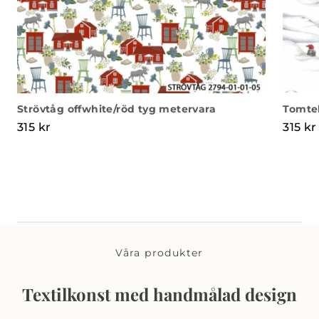
Strövtåg offwhite/röd tyg metervara
Tomtel
315
kr
315
kr
Våra produkter
Textilkonst med handmålad design