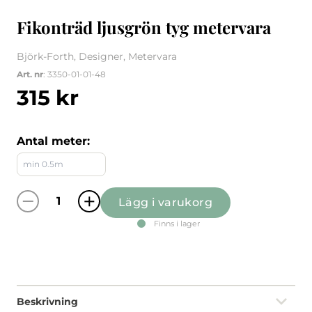
Fikonträd ljusgrön tyg metervara
Björk-Forth, Designer, Metervara
Art. nr
: 3350-01-01-48
315
kr
Antal meter:
Lägg i varukorg
Fikonträd ljusgrön tyg metervara quantity
Finns i lager
Beskrivning