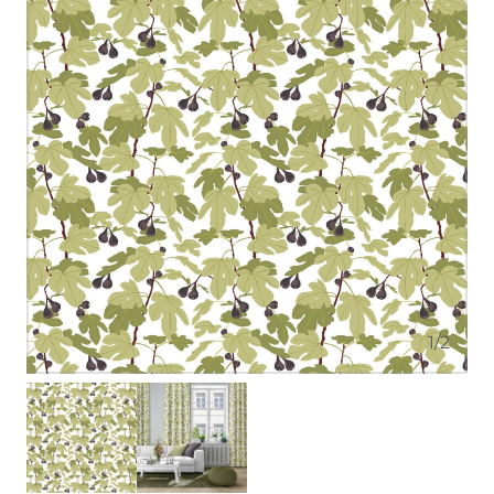
1
/
2