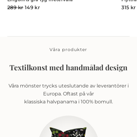
Det ursprungliga priset var: 289 kr.
Det nuvarande priset är: 149 kr.
289
kr
149
kr
315
kr
Våra produkter
Textilkonst med handmålad design
Våra mönster trycks uteslutande av leverantörer i
Europa. Oftast på vår
klassiska halvpanama i 100% bomull.