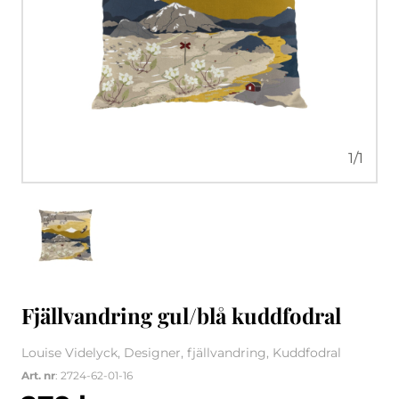
1
/
1
Fjällvandring gul/blå kuddfodral
Louise Videlyck, Designer, fjällvandring, Kuddfodral
Art. nr
: 2724-62-01-16