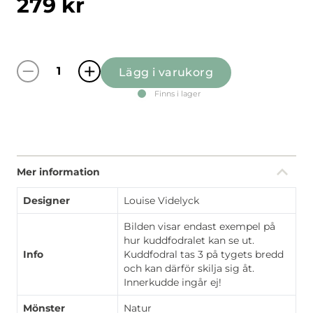
279
kr
Lägg i varukorg
Fjällvandring gul/blå kuddfodral mängd
Finns i lager
Mer information
Designer
Louise Videlyck
Bilden visar endast exempel på
hur kuddfodralet kan se ut.
Info
Kuddfodral tas 3 på tygets bredd
och kan därför skilja sig åt.
Innerkudde ingår ej!
Mönster
Natur