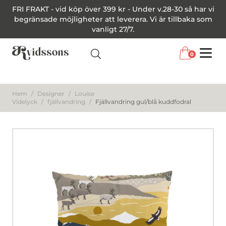
FRI FRAKT - vid köp över 399 kr - Under v.28-30 så har vi
begränsade möjligheter att leverera. Vi är tillbaka som
vanligt 27/7.
0
Menu
Hem
/
Designer
/
Louise
Videlyck
/
fjällvandring
/
Fjällvandring gul/blå kuddfodral