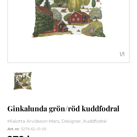
1
/
1
Ginkalunda grön/röd kuddfodral
Mialotta Arvidsson-Mars, Designer, Kuddfodral
Art. nr
: 3279-62-01-05