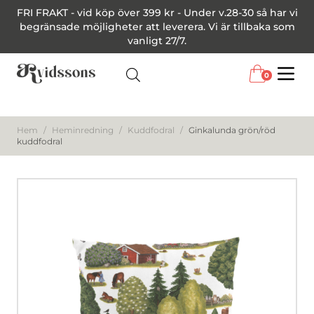
FRI FRAKT - vid köp över 399 kr - Under v.28-30 så har vi
begränsade möjligheter att leverera. Vi är tillbaka som
vanligt 27/7.
0
Menu
Hem
/
Heminredning
/
Kuddfodral
/
Ginkalunda grön/röd
kuddfodral