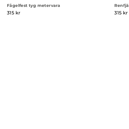
Fågelfest tyg metervara
Renfjä
315
kr
315
kr