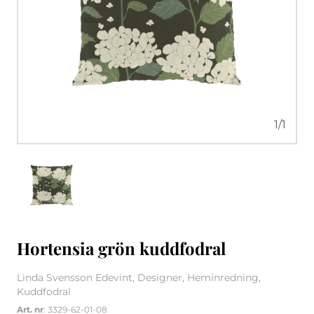
1
/
1
Hortensia grön kuddfodral
Linda Svensson Edevint, Designer, Heminredning,
Kuddfodral
Art. nr
: 3329-62-01-08