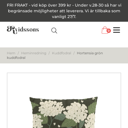
FRI FRAKT - vid köp över 399 kr - Under v.28-30 så har vi
begränsade möjligheter att leverera. Vi är tillbaka som
vanligt 27/7.
0
Menu
Hem
/
Heminredning
/
Kuddfodral
/
Hortensia grön
kuddfodral