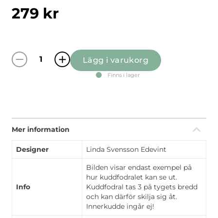
279
kr
Lägg i varukorg
Hortensia grön kuddfodral mängd
Finns i lager
Mer information
Designer
Linda Svensson Edevint
Bilden visar endast exempel på
hur kuddfodralet kan se ut.
Info
Kuddfodral tas 3 på tygets bredd
och kan därför skilja sig åt.
Innerkudde ingår ej!