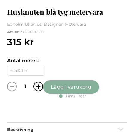
Husknuten blå tyg metervara
Edholm Ullenius, Designer, Metervara
Art. nr
: 3257-01-01-10
315
kr
Antal meter:
Lägg i varukorg
Husknuten blå tyg metervara mängd
Finns i lager
Beskrivning