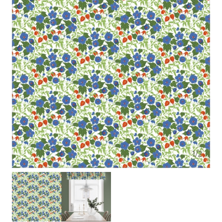
1
/
2