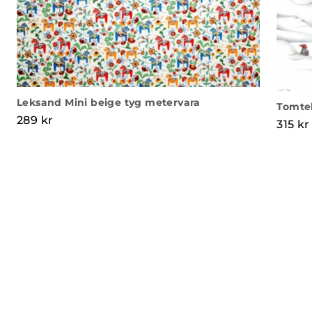
Leksand Mini beige tyg metervara
Tomtel
289
kr
315
kr