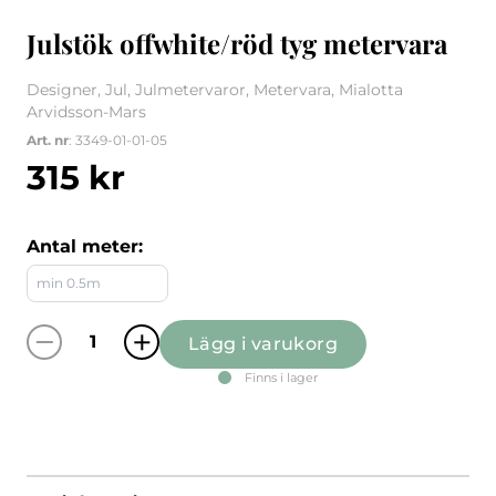
Julstök offwhite/röd tyg metervara
Designer, Jul, Julmetervaror, Metervara, Mialotta
Arvidsson-Mars
Art. nr
: 3349-01-01-05
315
kr
Antal meter:
Lägg i varukorg
Julstök offwhite/röd tyg metervara mängd
Finns i lager