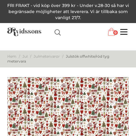
FRI FRAKT - vid köp över 399 kr - Under v.28-30 så har vi
begränsade möjligheter att leverera. Vi är tillbaka som
vanligt 27/7.
0
Menu
Hem
/
Jul
/
Julmetervaror
/
Julstök offwhite/röd tyg
metervara