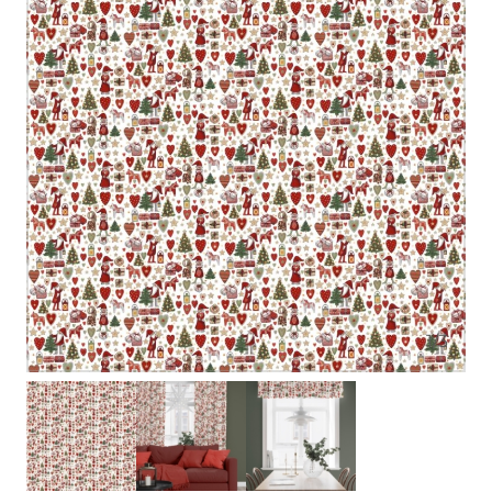
1
/
3