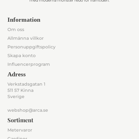
med moderna mönster redo för framtiden.
Information
Om oss
Allmänna villkor
Personuppgiftspolicy
Skapa konto
Influencerprogram
Adress
Verkstadsgatan 1
511 57 Kinna
Sverige
webshop@arca.se
Sortiment
Metervaror
Gardiner