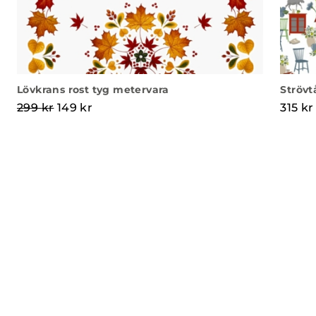
Lövkrans rost tyg metervara
Strövt
Det ursprungliga priset var: 299 kr.
Det nuvarande priset är: 149 kr.
299
kr
149
kr
315
kr