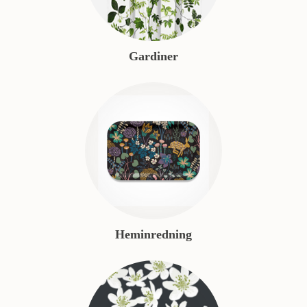
Gardiner
Heminredning