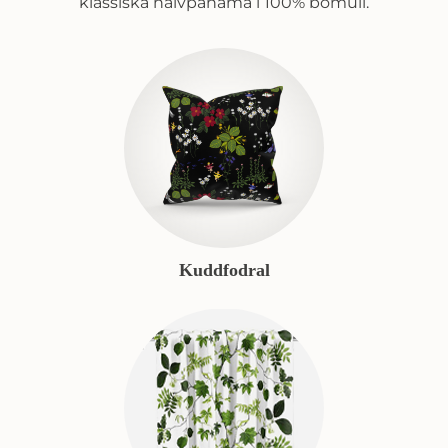
klassiska halvpanama i 100% bomull.
Kuddfodral