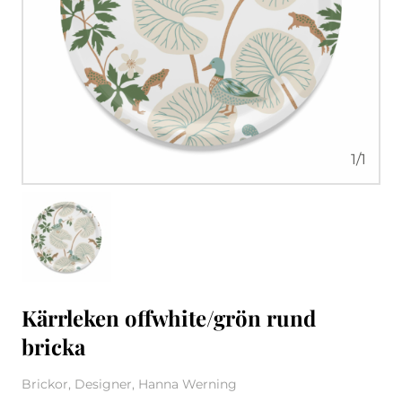
1
/
1
Kärrleken offwhite/grön rund
bricka
Brickor, Designer, Hanna Werning