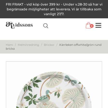
FRI FRAKT - vid köp över 399 kr - Under v.28-30 så har vi
begränsade möjligheter att leverera. Vi är tillbaka som
vanligt 27/7.
0
Menu
Hem
/
Heminredning
/
Brickor
/
Kärrleken offwhite/grön rund
bricka