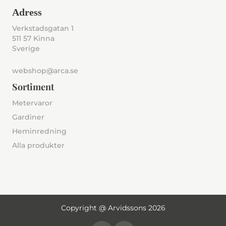
Adress
Verkstadsgatan 1
511 57 Kinna
Sverige
webshop@arca.se
Sortiment
Metervaror
Gardiner
Heminredning
Alla produkter
Copyright @ Arvidssons 2026