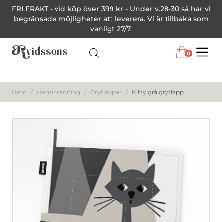
FRI FRAKT - vid köp över 399 kr - Under v.28-30 så har vi
begränsade möjligheter att leverera. Vi är tillbaka som
vanligt 27/7.
0
Menu
Hem
/
Heminredning
/
Grytlappar
/
Kitty grå grytlapp