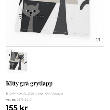
1
/
1
Kitty grå grytlapp
Björk-Forth, Designer, Grytlappar
Art. nr
: 2675-52-01-11
155
kr