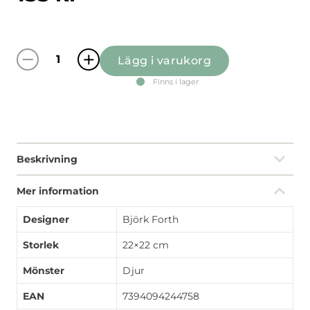
Lägg i varukorg
Kitty grå grytlapp mängd
Finns i lager
Beskrivning
Mer information
Designer
Björk Forth
Storlek
22×22 cm
Mönster
Djur
EAN
7394094244758