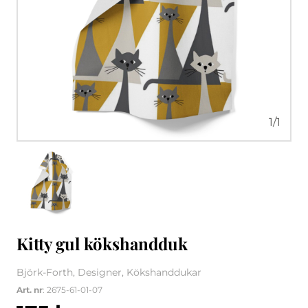
1
/
1
Kitty gul kökshandduk
Björk-Forth, Designer, Kökshanddukar
Art. nr
: 2675-61-01-07