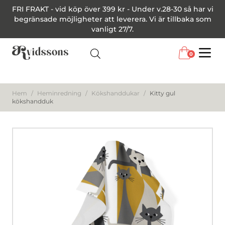
FRI FRAKT - vid köp över 399 kr - Under v.28-30 så har vi
begränsade möjligheter att leverera. Vi är tillbaka som
vanligt 27/7.
0
Menu
Hem
/
Heminredning
/
Kökshanddukar
/
Kitty gul
kökshandduk