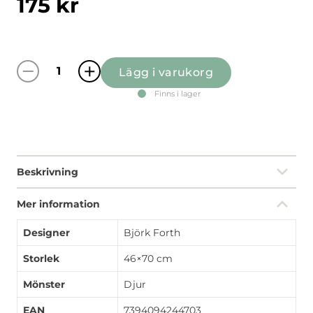
175
kr
Lägg i varukorg
Kitty gul kökshandduk mängd
Finns i lager
Beskrivning
Mer information
Designer
Björk Forth
Storlek
46×70 cm
Mönster
Djur
EAN
7394094244703