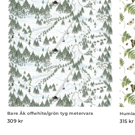
Bare Åk offwhite/grön tyg metervara
Humla
309
kr
315
kr