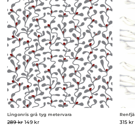
Lingonris grå tyg metervara
Renfjä
Det ursprungliga priset var: 289 kr.
Det nuvarande priset är: 149 kr.
289
kr
149
kr
315
kr