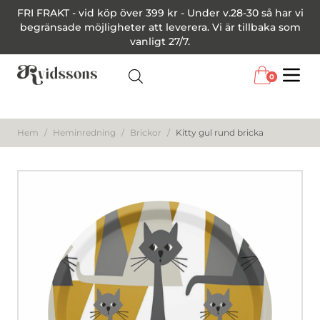
FRI FRAKT - vid köp över 399 kr - Under v.28-30 så har vi
begränsade möjligheter att leverera. Vi är tillbaka som
vanligt 27/7.
0
Menu
Hem
/
Heminredning
/
Brickor
/
Kitty gul rund bricka