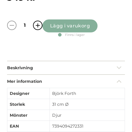
Lägg i varukorg
Kitty gul rund bricka mängd
Finns i lager
Beskrivning
Mer information
Designer
Björk Forth
Storlek
31 cm Ø
Mönster
Djur
EAN
7394094272331