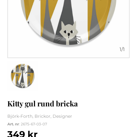
1
/
1
Kitty gul rund bricka
Björk-Forth, Brickor, Designer
Art. nr
: 2675-67-03-07
349
kr