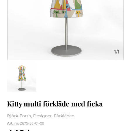
1
/
1
Kitty multi förkläde med ficka
Björk-Forth, Designer, Förkläden
Art. nr
: 2675-53-01-99