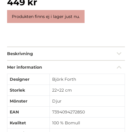
449
kr
Produkten finns ej i lager just nu.
Beskrivning
Mer information
Designer
Björk Forth
Storlek
22×22 cm
Mönster
Djur
EAN
7394094272850
Kvalitet
100 % Bomull