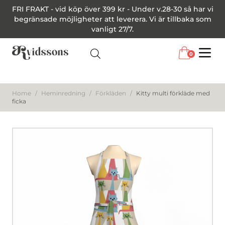
FRI FRAKT - vid köp över 399 kr - Under v.28-30 så har vi
begränsade möjligheter att leverera. Vi är tillbaka som
vanligt 27/7.
0
Menu
Home
/
Heminredning
/
Förkläden
/
Kitty multi förkläde med
ficka