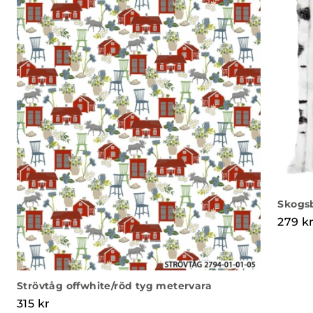
Skogs
279
k
Strövtåg offwhite/röd tyg metervara
315
kr