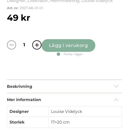
Designer, Disktrasor, Heminredning, Louise Videlyck
Art. nr
: 2927-68-01-01
49
kr
Lägg i varukorg
Kust offwhite disktrasa mängd
Finns i lager
Beskrivning
Mer information
Designer
Louise Videlyck
Storlek
17×20 cm