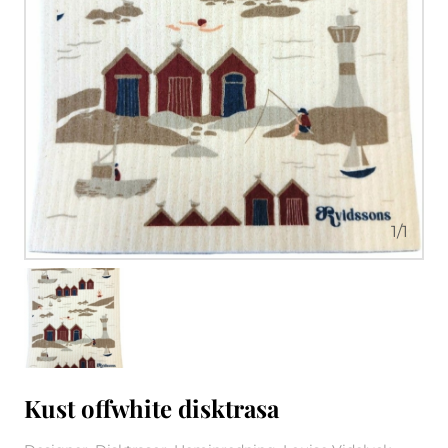
1
/
1
Kust offwhite disktrasa