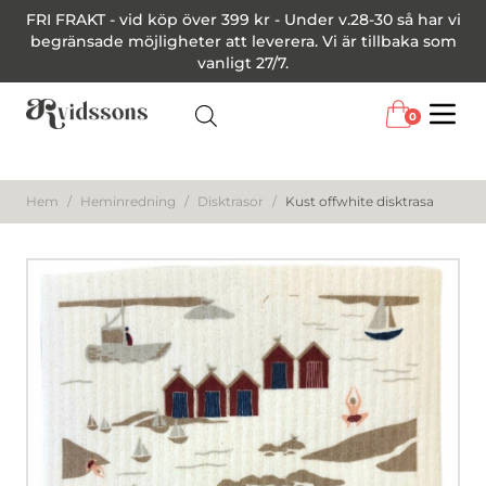
FRI FRAKT - vid köp över 399 kr - Under v.28-30 så har vi
begränsade möjligheter att leverera. Vi är tillbaka som
vanligt 27/7.
0
Menu
Hem
/
Heminredning
/
Disktrasor
/
Kust offwhite disktrasa