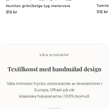
Tomtel
Humlan grön/beige tyg metervara
315
kr
315
kr
Våra produkter
Textilkonst med handmålad design
Våra mönster trycks uteslutande av leverantörer i
Europa. Oftast på vår
klassiska halvpanama i 100% bomull.